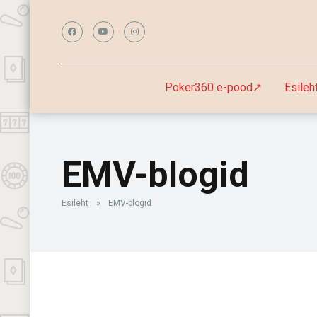
Poker360 e-pood↗
Esileh
EMV-blogid
Esileht
»
EMV-blogid