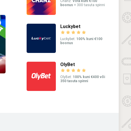
Chanz:
Võta kuni €100
boonus
+ 300 tasuta spinni
Luckybet
Luckybet:
100% kuni €100
boonus
OlyBet
OlyBet:
100% kuni €400 või
350 tasuta spinni