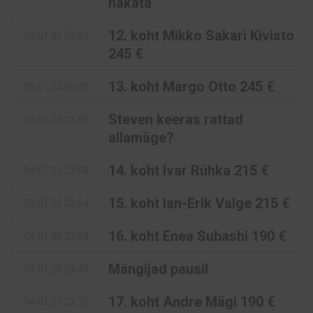
hakata
12. koht Mikko Sakari Kivisto
05.01.25 00:03
245 €
13. koht Margo Otto 245 €
05.01.25 00:02
Steven keeras rattad
04.01.25 23:59
allamäge?
14. koht Ivar Rühka 215 €
04.01.25 23:58
15. koht Ian-Erik Valge 215 €
04.01.25 23:54
16. koht Enea Subashi 190 €
04.01.25 23:53
Mängijad pausil
04.01.25 23:40
17. koht Andre Mägi 190 €
04.01.25 23:30