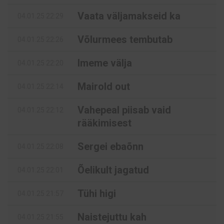
Vaata väljamakseid ka
04.01.25 22:29
Võlurmees tembutab
04.01.25 22:26
Imeme välja
04.01.25 22:20
Mairold out
04.01.25 22:14
Vahepeal piisab vaid
04.01.25 22:12
rääkimisest
Sergei ebaõnn
04.01.25 22:08
Õelikult jagatud
04.01.25 22:01
Tühi higi
04.01.25 21:57
Naistejuttu kah
04.01.25 21:55