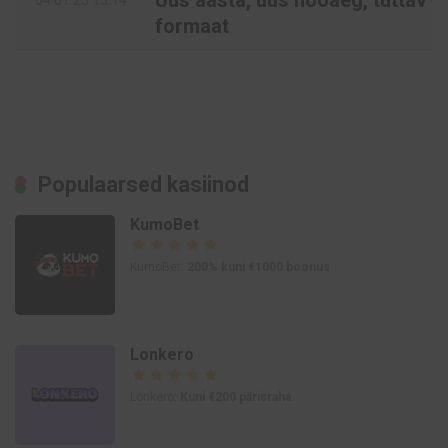
Uus aasta, uus hooaeg, tuttav
04.01.25 13:14
formaat
Populaarsed kasiinod
KumoBet
KumoBet:
200% kuni €1000 boonus
Lonkero
Lonkero:
Kuni €200 pärisraha