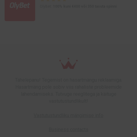
OlyBet:
100% kuni €400 või 350 tasuta spinni
Tähelepanu! Tegemist on hasartmängu reklaamiga.
Hasartmäng pole sobiv viis rahaliste probleemide
lahendamiseks. Tutvuge reeglitega ja käituge
vastutustundlikult!
Vastutustundliku mängimise info
Business contacts