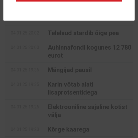
Rohkelt mõtteainet
04.01.25 20:24
Pauk luuavarrest
04.01.25 20:08
Telelaud stardib õige pea
04.01.25 20:02
Auhinnafondi kogunes 12 780
04.01.25 20:00
eurot
Mängijad pausil
04.01.25 19:36
Karin võtab alati
04.01.25 19:35
lisaprotsentidega
Elektrooniline sajaline kotist
04.01.25 19:26
välja
Kõrge kaarega
04.01.25 19:23