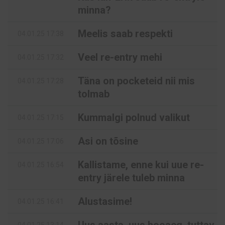
minna?
Meelis saab respekti
04.01.25 17:38
Veel re-entry mehi
04.01.25 17:32
Täna on pocketeid nii mis
04.01.25 17:28
tolmab
Kummalgi polnud valikut
04.01.25 17:15
Asi on tõsine
04.01.25 17:06
Kallistame, enne kui uue re-
04.01.25 16:54
entry järele tuleb minna
Alustasime!
04.01.25 16:41