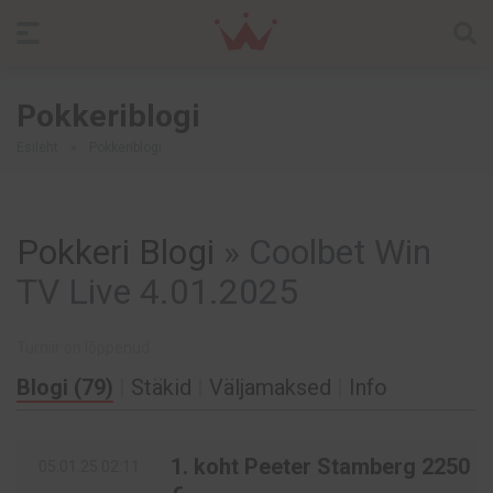
Pokkeriblogi
Esileht
»
Pokkeriblogi
Pokkeri Blogi
» Coolbet Win
TV Live 4.01.2025
Turniir on lõppenud
Blogi (
79
)
|
Stäkid
|
Väljamaksed
|
Info
1. koht Peeter Stamberg 2250
05.01.25 02:11