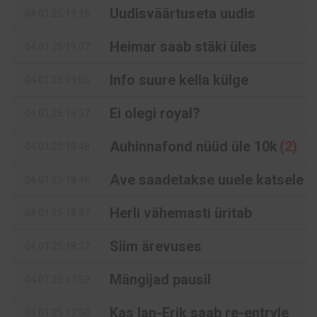
Uudisväärtuseta uudis
04.01.25 19:16
Heimar saab stäki üles
04.01.25 19:07
Info suure kella külge
04.01.25 19:05
Ei olegi royal?
04.01.25 18:57
Auhinnafond nüüd üle 10k
(2)
04.01.25 18:48
Ave saadetakse uuele katsele
04.01.25 18:46
Herli vähemasti üritab
04.01.25 18:37
Siim ärevuses
04.01.25 18:27
Mängijad pausil
04.01.25 17:59
Kas Ian-Erik saab re-entryle
04.01.25 17:50