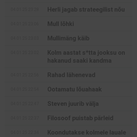
Herli jagab strateegilist nõu
04.01.25 23:28
Mull lõhki
04.01.25 23:06
Mullimäng käib
04.01.25 23:03
Kolm aastat s*tta jooksu on
04.01.25 23:02
hakanud saaki kandma
Rahad lähenevad
04.01.25 22:56
Ootamatu lõuahaak
04.01.25 22:54
Steven juurib välja
04.01.25 22:47
Filosoof puistab pärleid
04.01.25 22:37
Koondutakse kolmele lauale
04.01.25 22:34