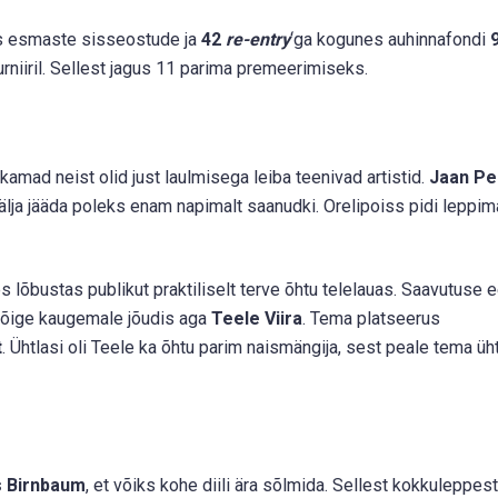
oos esmaste sisseostude ja
42
re-entry
‘ga kogunes auhinnafondi
rniiril. Sellest jagus 11 parima premeerimiseks.
ukamad neist olid just laulmisega leiba teenivad artistid.
Jaan Pe
 välja jääda poleks enam napimalt saanudki. Orelipoiss pidi leppim
es lõbustas publikut praktiliselt terve õhtu telelauas. Saavutuse 
kõige kaugemale jõudis aga
Teele Viira
. Tema platseerus
t
. Ühtlasi oli Teele ka õhtu parim naismängija, sest peale tema üh
 Birnbaum
, et võiks kohe diili ära sõlmida. Sellest kokkuleppest