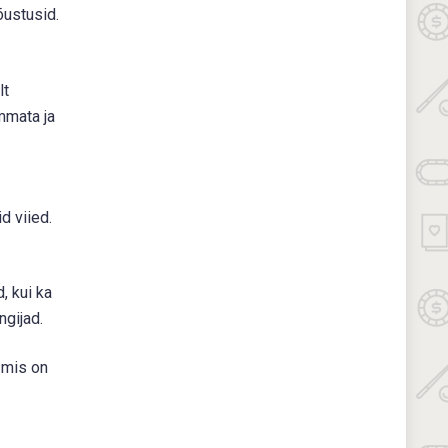
õustusid.
lt
mmata ja
d viied.
, kui ka
ngijad.
, mis on