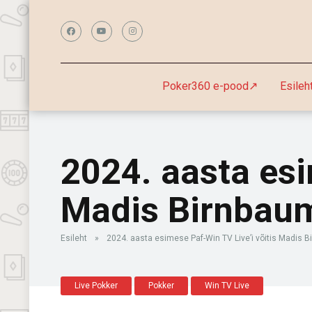
Poker360 e-pood↗
Esileh
2024. aasta esi
Madis Birnbau
Esileht
»
2024. aasta esimese Paf-Win TV Live’i võitis Madis 
Live Pokker
Pokker
Win TV Live