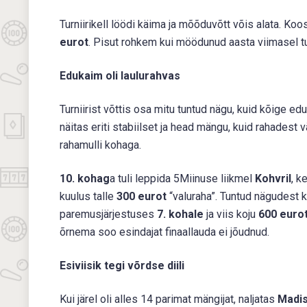
Turniirikell löödi käima ja mõõduvõtt võis alata. K
eurot
. Pisut rohkem kui möödunud aasta viimasel tu
Edukaim oli laulurahvas
Turniirist võttis osa mitu tuntud nägu, kuid kõige ed
näitas eriti stabiilset ja head mängu, kuid rahadest
rahamulli kohaga.
10. kohag
a tuli leppida 5Miinuse liikmel
Kohvril
, k
kuulus talle
300 eurot
“valuraha”. Tuntud nägudest 
paremusjärjestuses
7. kohale
ja viis koju
600 euro
õrnema soo esindajat finaallauda ei jõudnud.
Esiviisik tegi võrdse diili
Kui järel oli alles 14 parimat mängijat, naljatas
Madis