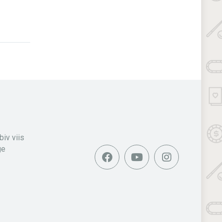
iv viis
ge