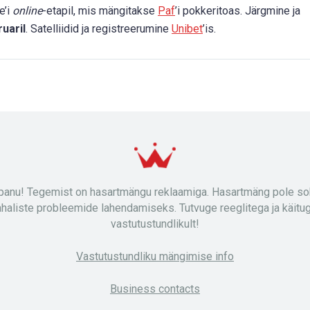
e’i
online
-etapil, mis mängitakse
Paf
’i pokkeritoas. Järgmine ja
uaril
. Satelliidid ja registreerumine
Unibet
’is.
panu! Tegemist on hasartmängu reklaamiga. Hasartmäng pole sob
ahaliste probleemide lahendamiseks. Tutvuge reeglitega ja käitu
vastutustundlikult!
Vastutustundliku mängimise info
Business contacts