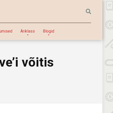
umised
Äriklass
Blogid
e’i võitis