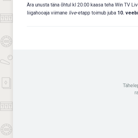
Ära unusta täna õhtul kl 20.00 kaasa teha Win TV Liv
liigahooaja viimane
live
-etapp toimub juba
10. veebr
Tähele
r