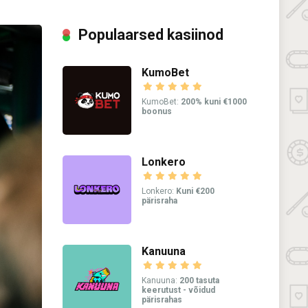
Populaarsed kasiinod
KumoBet
KumoBet:
200% kuni €1000
boonus
Lonkero
Lonkero:
Kuni €200
pärisraha
Kanuuna
Kanuuna:
200 tasuta
keerutust - võidud
pärisrahas