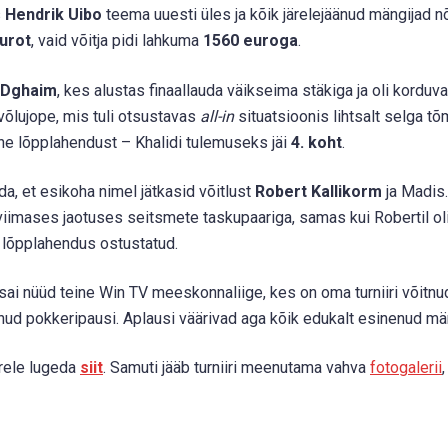
s
Hendrik Uibo
teema uuesti üles ja kõik järelejäänud mängijad n
urot
, vaid võitja pidi lahkuma
1560 euroga
.
 Dghaim
, kes alustas finaallauda väikseima stäkiga ja oli korduva
võlujope, mis tuli otsustavas
all-in
situatsioonis lihtsalt selga tõ
ne lõpplahendust – Khalidi tulemuseks jäi
4. koht
.
a, et esikoha nimel jätkasid võitlust
Robert Kallikorm
ja Madis.
iimases jaotuses seitsmete taskupaariga, samas kui Robertil oli
ri lõpplahendus ostustatud.
sai nüüd teine Win TV meeskonnaliige, kes on oma turniiri võitnud
ldanud pokkeripausi. Aplausi väärivad aga kõik edukalt esinenud mä
ärele lugeda
siit
. Samuti jääb turniiri meenutama vahva
fotogalerii