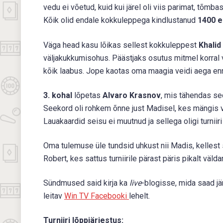
vedu ei võetud, kuid kui järel oli viis parimat, tõmba
Kõik olid endale kokkuleppega kindlustanud
1400 e
Väga head kasu lõikas sellest kokkuleppest
Khalid
väljakukkumisohus. Päästjaks osutus mitmel korral 
kõik laabus. Jope kaotas oma maagia veidi aega en
3. kohal
lõpetas
Alvaro Krasnov
, mis tähendas sed
Seekord oli rohkem õnne just Madisel, kes mängis v
Lauakaardid seisu ei muutnud ja sellega oligi turnii
Oma tulemuse üle tundsid uhkust nii Madis, kellest 
Robert, kes sattus turniirile pärast päris pikalt vä
Sündmused said kirja ka
live
-blogisse, mida saad j
leitav
Win TV Facebooki
lehelt.
Turniiri lõppjärjestus: