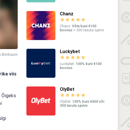
Chanz
Chanz:
Võta kuni €100
boonus
+ 300 tasuta spinni
Luckybet
s Birnbaum
Luckybet:
100% kuni €100
boonus
ika viis
OlyBet
. Õigeks
OlyBet:
100% kuni €400 või
i
350 tasuta spinni
lgi