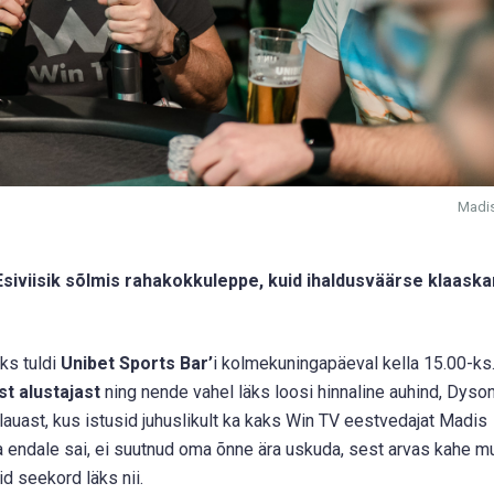
Madi
siviisik sõlmis rahakokkuleppe, kuid ihaldusväärse klaaskar
ks tuldi
Unibet Sports Bar’
i kolmekuningapäeval kella 15.00-ks
st alustajast
ning nende vahel läks loosi hinnaline auhind, Dyson
lauast, kus istusid juhuslikult ka kaks Win TV eestvedajat Madis
a endale sai, ei suutnud oma õnne ära uskuda, sest arvas kahe mu
d seekord läks nii.