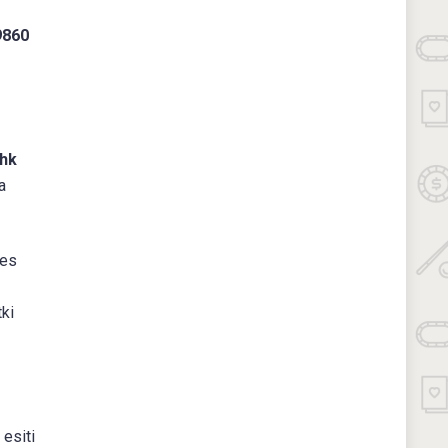
9860
hk
a
ees
tki
 esiti