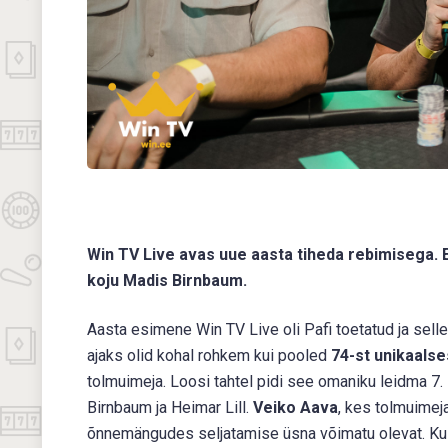
Win TV Live avas uue aasta tiheda rebimisega. E
koju Madis Birnbaum.
Aasta esimene Win TV Live oli Pafi toetatud ja selle
ajaks olid kohal rohkem kui pooled
74-st unikaalse
tolmuimeja. Loosi tahtel pidi see omaniku leidma 7. 
Birnbaum ja Heimar Lill.
Veiko Aava
, kes tolmuimej
õnnemängudes seljatamise üsna võimatu olevat. Kui