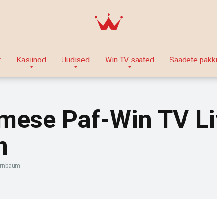
t
Kasiinod
Uudised
Win TV saated
Saadete pakk
mese Paf-Win TV Liv
m
Birnbaum