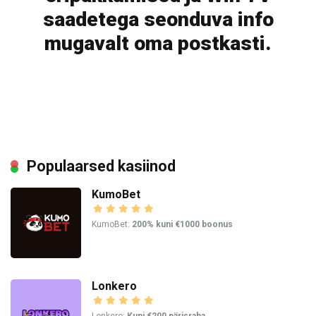
saadetega seonduva info
mugavalt oma postkasti.
Populaarsed kasiinod
KumoBet
KumoBet:
200% kuni €1000 boonus
Lonkero