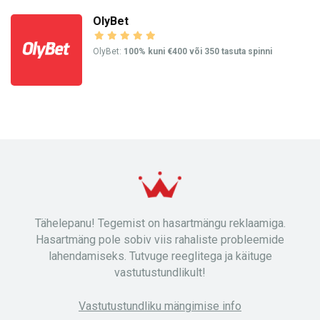
OlyBet
OlyBet:
100% kuni €400 või 350 tasuta spinni
Tähelepanu! Tegemist on hasartmängu reklaamiga.
Hasartmäng pole sobiv viis rahaliste probleemide
lahendamiseks. Tutvuge reeglitega ja käituge
vastutustundlikult!
Vastutustundliku mängimise info