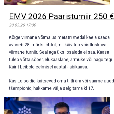
EMV 2026 Paaristurniir 250 €
28.03.26 17:00
Kõige viimane võimalus meistri medal kaela saada
avaneb 28. märtsi õhtul, mil käivitub võistluskava
viimane turniir. Seal aga üksi osaleda ei saa. Kaasa
tuleb võtta sõber, elukaaslane, armuke või nagu tegi
Kairit Leibold eelmisel aastal - abikaasa.
Kas Leiboldid kaitsevad oma tiitli ära või saame uued
tšempionid, hakkame välja selgitama kl 17.