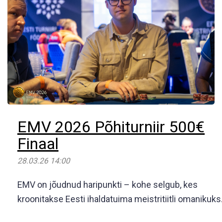
EMV 2026 Põhiturniir 500€
Finaal
28.03.26 14:00
EMV on jõudnud haripunkti – kohe selgub, kes
kroonitakse Eesti ihaldatuima meistritiitli omanikuks