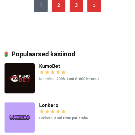
1
2
3
»
Populaarsed kasiinod
KumoBet
KumoBet:
200% kuni €1000 boonus
Lonkero
Lonkero:
Kuni €200 pärisraha