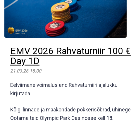
EMV 2026 Rahvaturniir 100 €
Day 1D
21.03.26 18:00
Eelviimane võimalus end Rahvaturniiri ajalukku
kirjutada.
Kõigi linnade ja maakondade pokkerisõbrad, ühinege
Clos
Ootame teid Olympic Park Casinosse kell 18.
this
mod