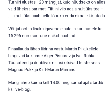
Turniiri alustas 123 mängijat, kuid nüüdseks on alles
vaid üheksa parimat. Tiitlini viib aga ainult üks tee –
ja ainult üks saab selle lõpuks enda nimele kirjutada.
Võitjat ootab lisaks igavesele aule ja kuulsusele ka
15 296 euro suurune esikohaauhind.
Finaallauda läheb liidrina vastu Martin Piik, kellele
hingavad kuklasse Alger Pissarev ja Ivar Rühka.
Tõusuteed ja duublivõimalusi otsivad teiste seas
Magnus Pukk ja Karl-Martin Marrandi.
Mäng läheb käima kell 14.00 ning samal ajal stardib
ka live-blogi.