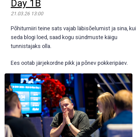
Day 1B
21.03.26 13:00
Põhiturniiri teine sats vajab läbisõelumist ja sina, kui
seda blogi loed, saad kogu sündmuste käigu
tunnistajaks olla.
Ees ootab järjekordne pikk ja põnev pokkeripäev.