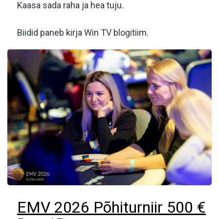
10 TASUTA SPINNI
Kaasa sada raha ja hea tuju.
Superdiil mida ei saa kasutamata jätta!
Biidid paneb kirja Win TV blogitiim.
Avades Coolbet kasiinos konto, saad koheselt 10 tasuta spinni
mängus Coolbet Bonanza Super Scatter. Sissemakset pole vaja
teha!
KLIKI SIIN
, et avada koheselt tasuta konto.
KASUTAN SUPERPAKKUMIST
EMV 2026 Põhiturniir 500 €