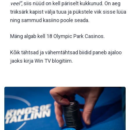
veel”
, siis nüüd on kell päriselt kukkunud. On aeg
triiksärk kapist välja tuua ja pükstele viik sisse lüüa
ning sammud kasiino poole seada.
Mäng algab kell 18 Olympic Park Casinos.
Kõik tähtsad ja vähemtähtsad biidid paneb ajaloo
jaoks kirja Win TV blogitiim.