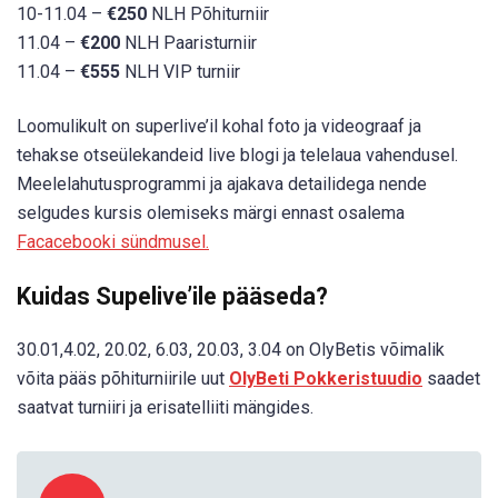
10-11.04 –
€250
NLH Põhiturniir
11.04 –
€200
NLH Paaristurniir
11.04 –
€555
NLH VIP turniir
Loomulikult on superlive’il kohal foto ja videograaf ja
tehakse otseülekandeid live blogi ja telelaua vahendusel.
Meelelahutusprogrammi ja ajakava detailidega nende
selgudes kursis olemiseks märgi ennast osalema
Facacebooki sündmusel.
Kuidas Supelive’ile pääseda?
30.01,4.02, 20.02, 6.03, 20.03, 3.04 on OlyBetis võimalik
võita pääs põhiturniirile uut
OlyBeti Pokkeristuudio
saadet
saatvat turniiri ja erisatelliiti mängides.