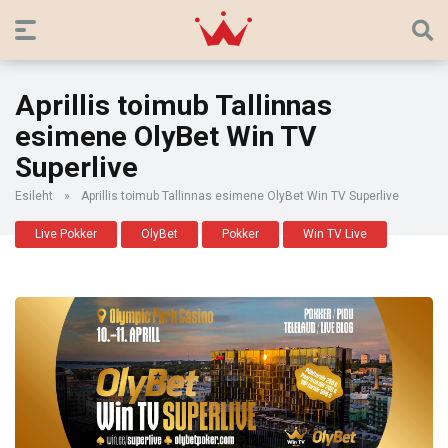
Aprillis toimub Tallinnas
esimene OlyBet Win TV
Superlive
Esileht
»
Aprillis toimub Tallinnas esimene OlyBet Win TV Superlive
Live Pokker
OlyBet
Pokker
Win TV Live