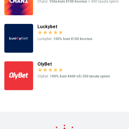
Chanz:
Võta kuni €100 boonus
+ 300 tasuta spinni
Luckybet
Luckybet:
100% kuni €100 boonus
OlyBet
OlyBet:
100% kuni €400 või 350 tasuta spinni