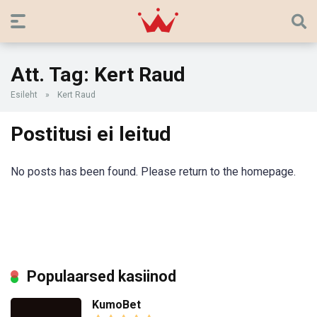
Att. Tag:
Kert Raud
Esileht
»
Kert Raud
Postitusi ei leitud
No posts has been found. Please return to the homepage.
Populaarsed kasiinod
KumoBet