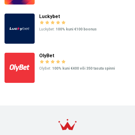
Luckybet
Luckybet:
100% kuni €100 boonus
OlyBet
OlyBet:
100% kuni €400 või 350 tasuta spinni