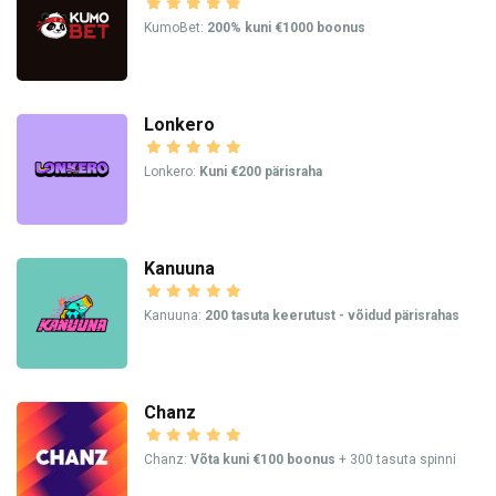
KumoBet:
200% kuni €1000 boonus
Lonkero
Lonkero:
Kuni €200 pärisraha
Kanuuna
Kanuuna:
200 tasuta keerutust - võidud pärisrahas
Chanz
Chanz:
Võta kuni €100 boonus
+ 300 tasuta spinni