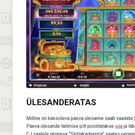
ÜLESANDERATAS
Milline on käesoleva päeva ülesanne saab vaadata
Päeva ülesande täitmise pilt postitatakse
siia
ja lä
CJ saatele järgneva “Slotiakadeemia” saates pegerjon