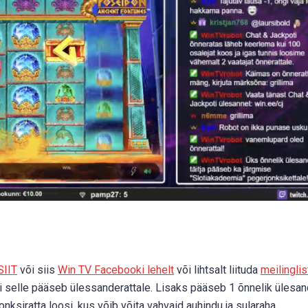
SIIT
või siis
Win TV Facebooki lehelt
või lihtsalt liituda
meilinglis
bi selle pääseb ülessanderattale. Lisaks pääseb 1 õnnelik ülesan
ksiratta loosi, kus võib võita vahvaid auhindu ja sularaha.