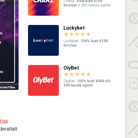
Chanz:
Võta kuni €100
boonus
+ 300 tasuta spinni
Luckybet
Luckybet:
100% kuni €100
boonus
OlyBet
OlyBet:
100% kuni €400 või
350 tasuta spinni
tiga
.
derattalt