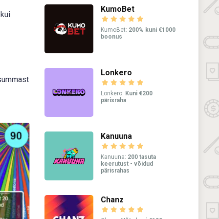
KumoBet
kui
KumoBet:
200% kuni €1000
boonus
Lonkero
dusummast
Lonkero:
Kuni €200
pärisraha
Kanuuna
Kanuuna:
200 tasuta
keerutust - võidud
pärisrahas
Chanz