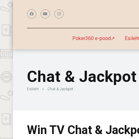
Poker360 e-pood↗
Esileh
Chat & Jackpot
Esileht
»
Chat & Jackpot
Win TV Chat & Jackpot