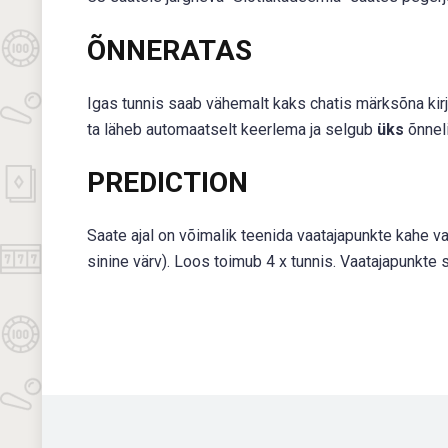
ÕNNERATAS
Igas tunnis saab vähemalt kaks chatis märksõna kirj
ta läheb automaatselt keerlema ja selgub
üks
õnneli
PREDICTION
Saate ajal on võimalik teenida vaatajapunkte kahe v
sinine värv). Loos toimub 4 x tunnis. Vaatajapunkt