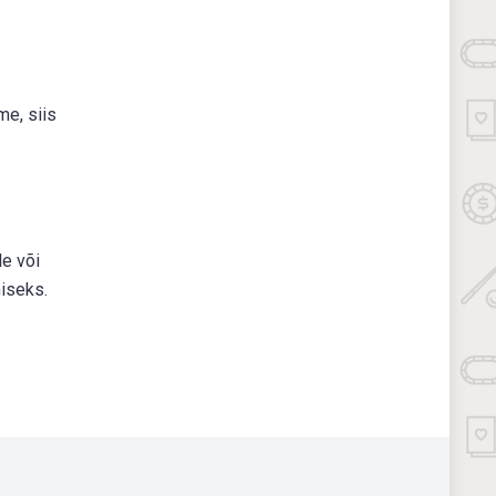
me, siis
le või
miseks.