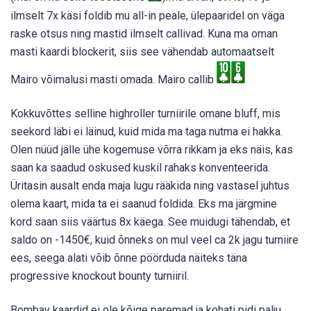
ilmselt 7x käsi foldib mu all-in peale, ülepaaridel on väga
raske otsus ning mastid ilmselt callivad. Kuna ma oman
masti kaardi blockerit, siis see vähendab automaatselt
Mairo võimalusi masti omada. Mairo callib
Kokkuvõttes selline highroller turniirile omane bluff, mis
seekord läbi ei läinud, kuid mida ma taga nutma ei hakka.
Olen nüüd jälle ühe kogemuse võrra rikkam ja eks näis, kas
saan ka saadud oskused kuskil rahaks konventeerida.
Üritasin ausalt enda maja lugu rääkida ning vastasel juhtus
olema kaart, mida ta ei saanud foldida. Eks ma järgmine
kord saan siis väärtus 8x käega. See muidugi tähendab, et
saldo on -1450€, kuid õnneks on mul veel ca 2k jagu turniire
ees, seega alati võib õnne pöörduda näiteks täna
progressive knockout bounty turniiril.
Bombay kaardid ei ole kõige paremad ja kohati pidi palju