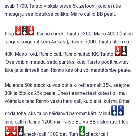
avab 1700, Taisto viskab sisse 5k zetooni, kuid ei ütle
midagi ja see loetakse calliks, Mairo callib BB pealt.
Flop:
. Ranno check, Taisto 1300, Mairo 4000 (tal on
ranges kõige rohkem 4x käsi), Ranno 7000, Taisto all-in ca
40k, Mairo fold, Ranno call. Ranno näitab KK, Taisto
.Osa võib nimetada seda puntiks, kuid Taisto poolt huvitav
lüke ja ta ilmselt pani Ranno kas õhu või mastitõmbe peale.
Mu enda 50k stack kuivas päris kiirelt esmalt 35k, seejärel
30k ja lõpuks 25k peale. Ühest esimestest kätest oli mul
võimalus teha Ranno vastu hero call, kuid alati kui ma üritan
seda teha, siis ta on näidanud paremat kätt. Minul
ning callin Ranno 1200 min-raise BU vs BB olukorras. Flop
check/call 1300 bet. Turn
check/call