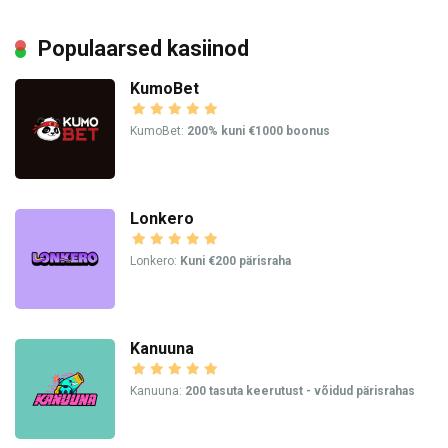
Populaarsed kasiinod
KumoBet
KumoBet:
200% kuni €1000 boonus
Lonkero
Lonkero:
Kuni €200 pärisraha
Kanuuna
Kanuuna:
200 tasuta keerutust - võidud pärisrahas