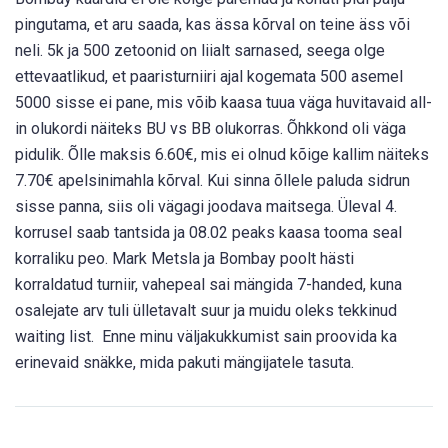
pingutama, et aru saada, kas ässa kõrval on teine äss või
neli. 5k ja 500 zetoonid on liialt sarnased, seega olge
ettevaatlikud, et paaristurniiri ajal kogemata 500 asemel
5000 sisse ei pane, mis võib kaasa tuua väga huvitavaid all-
in olukordi näiteks BU vs BB olukorras. Õhkkond oli väga
pidulik. Õlle maksis 6.60€, mis ei olnud kõige kallim näiteks
7.70€ apelsinimahla kõrval. Kui sinna õllele paluda sidrun
sisse panna, siis oli vägagi joodava maitsega. Üleval 4.
korrusel saab tantsida ja 08.02 peaks kaasa tooma seal
korraliku peo. Mark Metsla ja Bombay poolt hästi
korraldatud turniir, vahepeal sai mängida 7-handed, kuna
osalejate arv tuli ülletavalt suur ja muidu oleks tekkinud
waiting list. Enne minu väljakukkumist sain proovida ka
erinevaid snäkke, mida pakuti mängijatele tasuta.