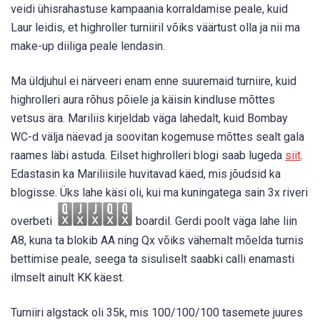
veidi ühisrahastuse kampaania korraldamise peale, kuid
Laur leidis, et highroller turniiril võiks väärtust olla ja nii ma
make-up diiliga peale lendasin.
Ma üldjuhul ei närveeri enam enne suuremaid turniire, kuid
highrolleri aura rõhus põiele ja käisin kindluse mõttes
vetsus ära. Mariliis kirjeldab väga lahedalt, kuid Bombay
WC-d välja näevad ja soovitan kogemuse mõttes sealt gala
raames läbi astuda. Eilset highrolleri blogi saab lugeda
siit
.
Edastasin ka Mariliisile huvitavad käed, mis jõudsid ka
blogisse. Üks lahe käsi oli, kui ma kuningatega sain 3x riveri
overbeti
boardil. Gerdi poolt väga lahe liin
A8, kuna ta blokib AA ning Qx võiks vähemalt mõelda turnis
bettimise peale, seega ta sisuliselt saabki calli enamasti
ilmselt ainult KK käest.
Turniiri algstack oli 35k, mis 100/100/100 tasemete juures