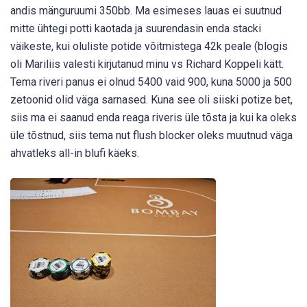
andis mänguruumi 350bb. Ma esimeses lauas ei suutnud
mitte ühtegi potti kaotada ja suurendasin enda stacki
väikeste, kui oluliste potide võitmistega 42k peale (blogis
oli Mariliis valesti kirjutanud minu vs Richard Koppeli kätt.
Tema riveri panus ei olnud 5400 vaid 900, kuna 5000 ja 500
zetoonid olid väga sarnased. Kuna see oli siiski potize bet,
siis ma ei saanud enda reaga riveris üle tõsta ja kui ka oleks
üle tõstnud, siis tema nut flush blocker oleks muutnud väga
ahvatleks all-in blufi käeks.