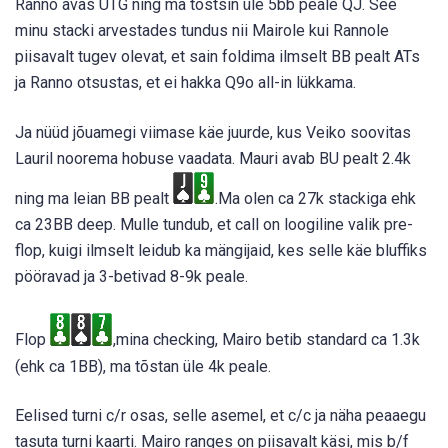
Ranno avas UTG ning ma tõstsin üle 5bb peale QJ. See
minu stacki arvestades tundus nii Mairole kui Rannole
piisavalt tugev olevat, et sain foldima ilmselt BB pealt ATs
ja Ranno otsustas, et ei hakka Q9o all-in lükkama.
Ja nüüd jõuamegi viimase käe juurde, kus Veiko soovitas
Lauril noorema hobuse vaadata. Mauri avab BU pealt 2.4k
ning ma leian BB pealt
.Ma olen ca 27k stackiga ehk
ca 23BB deep. Mulle tundub, et call on loogiline valik pre-
flop, kuigi ilmselt leidub ka mängijaid, kes selle käe bluffiks
pööravad ja 3-betivad 8-9k peale.
Flop
,mina checking, Mairo betib standard ca 1.3k
(ehk ca 1BB), ma tõstan üle 4k peale.
Eelised turni c/r osas, selle asemel, et c/c ja näha peaaegu
tasuta turni kaarti. Mairo ranges on piisavalt käsi, mis b/f