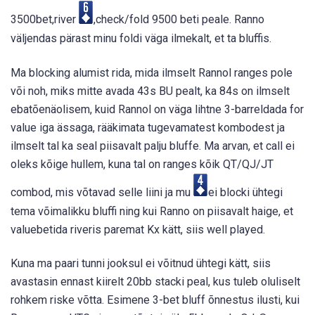
3500bet,river
,check/fold 9500 beti peale. Ranno
väljendas pärast minu foldi väga ilmekalt, et ta bluffis.
Ma blocking alumist rida, mida ilmselt Rannol ranges pole
või noh, miks mitte avada 43s BU pealt, ka 84s on ilmselt
ebatõenäolisem, kuid Rannol on väga lihtne 3-barreldada for
value iga ässaga, rääkimata tugevamatest kombodest ja
ilmselt tal ka seal piisavalt palju bluffe. Ma arvan, et call ei
oleks kõige hullem, kuna tal on ranges kõik QT/QJ/JT
combod, mis võtavad selle liini ja mu
ei blocki ühtegi
tema võimalikku bluffi ning kui Ranno on piisavalt haige, et
valuebetida riveris paremat Kx kätt, siis well played.
Kuna ma paari tunni jooksul ei võitnud ühtegi kätt, siis
avastasin ennast kiirelt 20bb stacki peal, kus tuleb oluliselt
rohkem riske võtta. Esimene 3-bet bluff õnnestus ilusti, kui