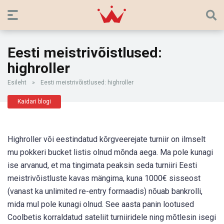
Eesti meistrivõistlused:
highroller
Esileht
»
Eesti meistrivõistlused: highroller
Kaidari blogi
Highroller või eestindatud kõrgveerejate turniir on ilmselt
mu pokkeri bucket listis olnud mõnda aega. Ma pole kunagi
ise arvanud, et ma tingimata peaksin seda turniiri Eesti
meistrivõistluste kavas mängima, kuna 1000€ sisseost
(vanast ka unlimited re-entry formaadis) nõuab bankrolli,
mida mul pole kunagi olnud. See aasta panin lootused
Coolbetis korraldatud sateliit turniiridele ning mõtlesin isegi