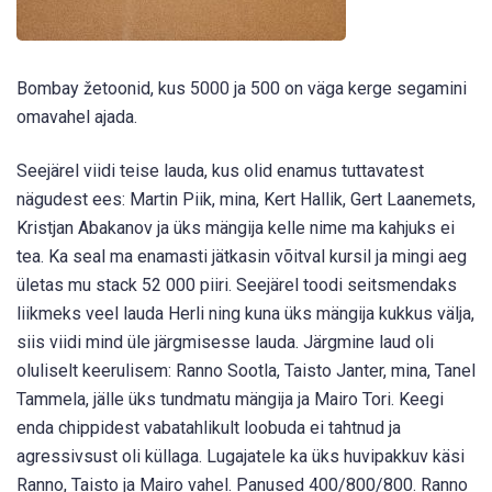
Bombay žetoonid, kus 5000 ja 500 on väga kerge segamini
omavahel ajada.
Seejärel viidi teise lauda, kus olid enamus tuttavatest
nägudest ees: Martin Piik, mina, Kert Hallik, Gert Laanemets,
Kristjan Abakanov ja üks mängija kelle nime ma kahjuks ei
tea. Ka seal ma enamasti jätkasin võitval kursil ja mingi aeg
ületas mu stack 52 000 piiri. Seejärel toodi seitsmendaks
liikmeks veel lauda Herli ning kuna üks mängija kukkus välja,
siis viidi mind üle järgmisesse lauda. Järgmine laud oli
oluliselt keerulisem: Ranno Sootla, Taisto Janter, mina, Tanel
Tammela, jälle üks tundmatu mängija ja Mairo Tori. Keegi
enda chippidest vabatahlikult loobuda ei tahtnud ja
agressivsust oli küllaga. Lugajatele ka üks huvipakkuv käsi
Ranno, Taisto ja Mairo vahel. Panused 400/800/800. Ranno