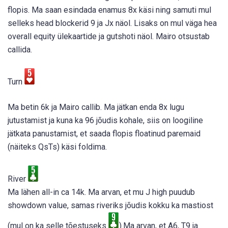
flopis. Ma saan esindada enamus 8x käsi ning samuti mul
selleks head blockerid 9 ja Jx näol. Lisaks on mul väga hea
overall equity ülekaartide ja gutshoti näol. Mairo otsustab
callida.
Turn
Ma betin 6k ja Mairo callib. Ma jätkan enda 8x lugu
jutustamist ja kuna ka 96 jõudis kohale, siis on loogiline
jätkata panustamist, et saada flopis floatinud paremaid
(näiteks QsTs) käsi foldima.
River
Ma lähen all-in ca 14k. Ma arvan, et mu J high puudub
showdown value, samas riveriks jõudis kokku ka mastiost
(mul on ka selle tõestuseks
).Ma arvan, et A6, T9 ja