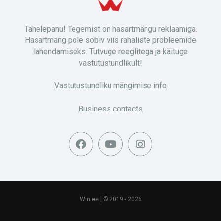
Tähelepanu! Tegemist on hasartmängu reklaamiga.
Hasartmäng pole sobiv viis rahaliste probleemide
lahendamiseks. Tutvuge reeglitega ja käituge
vastutustundlikult!
Vastutustundliku mängimise info
Business contacts
Win.ee | © 2019 - 2026