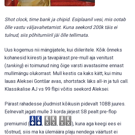
Shot clock, time bank ja chipid. Esiplaanil vesi, mis ootab
õlle vastu väljavahetamist. Kuna seekord 200k täis ei
tulnud, siis põhiturniiril jäi õlle tellimata.
Uus kogemus nii mängijatele, kui diileritele. Kõik õnneks
kohanesid kiiresti ja tavapärast pre-mull aja venitust
(
tanking
) ei toimunud ning õige varsti avastasime ennast
mullimängu olukorrast. Mull kestis ca kaks kätt, kui minu
lauas Aleksei Gontšar avas, shortstack läks all-in ja tuli call.
Klassikalise AJ vs 99 flipi võitis seekord Aleksei.
Pärast rahadesse jõudmist kõikusin pidevalt 10BB juures.
Eelnevalt jagati mulle 3 korda järjest SB pealt pre-flop
premiumid (
,
,
), kuna aga keegi ees ei
tõstnud, siis ma ka ülemäära plaju nendega väärtust ei