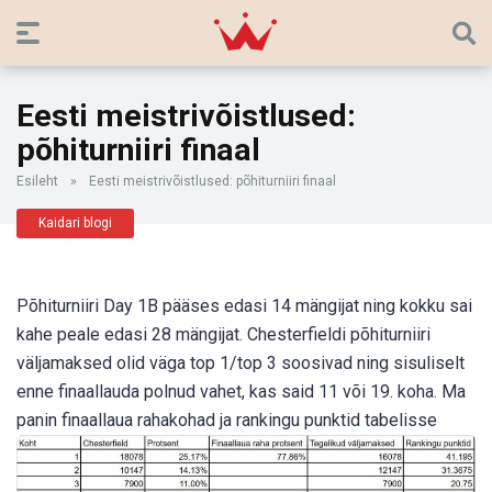
Eesti meistrivõistlused:
põhiturniiri finaal
Esileht
»
Eesti meistrivõistlused: põhiturniiri finaal
Kaidari blogi
Põhiturniiri Day 1B pääses edasi 14 mängijat ning kokku sai
kahe peale edasi 28 mängijat. Chesterfieldi põhiturniiri
väljamaksed olid väga top 1/top 3 soosivad ning sisuliselt
enne finaallauda polnud vahet, kas said 11 või 19. koha. Ma
panin finaallaua rahakohad ja rankingu punktid tabelisse