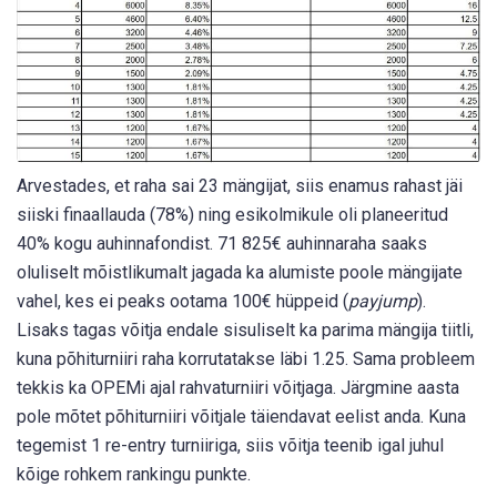
Arvestades, et raha sai 23 mängijat, siis enamus rahast jäi
siiski finaallauda (78%) ning esikolmikule oli planeeritud
40% kogu auhinnafondist. 71 825€ auhinnaraha saaks
oluliselt mõistlikumalt jagada ka alumiste poole mängijate
vahel, kes ei peaks ootama 100€ hüppeid (
payjump
).
Lisaks tagas võitja endale sisuliselt ka parima mängija tiitli,
kuna põhiturniiri raha korrutatakse läbi 1.25. Sama probleem
tekkis ka OPEMi ajal rahvaturniiri võitjaga. Järgmine aasta
pole mõtet põhiturniiri võitjale täiendavat eelist anda. Kuna
tegemist 1 re-entry turniiriga, siis võitja teenib igal juhul
kõige rohkem rankingu punkte.