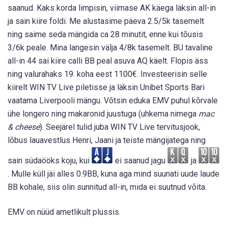
saanud. Kaks korda limpisin, viimase AK käega läksin all-in
ja sain kiire foldi. Me alustasime päeva 2.5/5k tasemelt
ning saime seda mängida ca 28 minutit, enne kui tõusis
3/6k peale. Mina langesin välja 4/8k tasemelt. BU tavaline
all-in 44 sai kiire calli BB peal asuva AQ käelt. Flopis äss
ning valurahaks 19. koha eest 1100€. Investeerisin selle
kiirelt WIN TV Live piletisse ja läksin Unibet Sports Bari
vaatama Liverpooli mängu. Võtsin eduka EMV puhul kõrvale
ühe longero ning makaronid juustuga (uhkema nimega
mac
& cheese
). Seejärel tulid juba WIN TV Live tervitusjook,
lõbus lauavestlus Henri, Jaani ja teiste mängijatega ning
sain südaööks koju, kui
ei saanud jagu
ja
. Mulle küll jäi alles 0.9BB, kuna aga mind suunati uude laude
BB kohale, siis olin sunnitud all-in, mida ei suutnud võita.
EMV on nüüd ametlikult plussis.