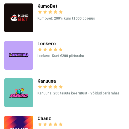
KumoBet
KumoBet:
200% kuni €1000 boonus
Lonkero
Lonkero:
Kuni €200 pärisraha
Kanuuna
Kanuuna:
200 tasuta keerutust - võidud pärisrahas
Chanz