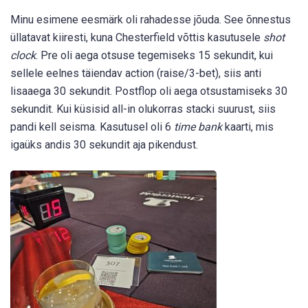
Minu esimene eesmärk oli rahadesse jõuda. See õnnestus
üllatavat kiiresti, kuna Chesterfield võttis kasutusele
shot
clock
. Pre oli aega otsuse tegemiseks 15 sekundit, kui
sellele eelnes täiendav action (raise/3-bet), siis anti
lisaaega 30 sekundit. Postflop oli aega otsustamiseks 30
sekundit. Kui küsisid all-in olukorras stacki suurust, siis
pandi kell seisma. Kasutusel oli 6
time bank
kaarti, mis
igaüks andis 30 sekundit aja pikendust.