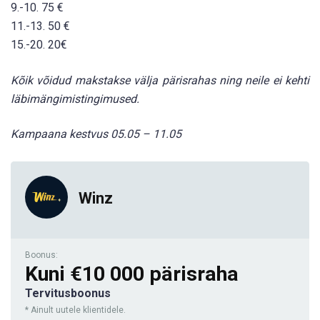
9.-10. 75 €
11.-13. 50 €
15.-20. 20€
Kõik võidud makstakse välja pärisrahas ning neile ei kehti
läbimängimistingimused.
Kampaana kestvus 05.05 – 11.05
Winz
Boonus:
Kuni €10 000 pärisraha
Tervitusboonus
* Ainult uutele klientidele.