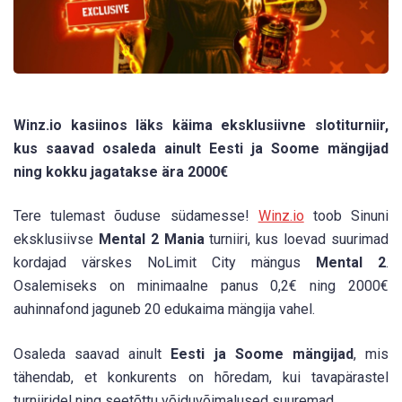
Winz.io kasiinos läks käima eksklusiivne slotiturniir,
kus saavad osaleda ainult Eesti ja Soome mängijad
ning kokku jagatakse ära 2000€
Tere tulemast õuduse südamesse!
Winz.io
toob Sinuni
eksklusiivse
Mental 2 Mania
turniiri, kus loevad suurimad
kordajad värskes NoLimit City mängus
Mental 2
.
Osalemiseks on minimaalne panus 0,2€ ning 2000€
auhinnafond jaguneb 20 edukaima mängija vahel.
Osaleda saavad ainult
Eesti ja Soome mängijad
, mis
tähendab, et konkurents on hõredam, kui tavapärastel
turniiridel ning seetõttu võiduvõimalused suuremad.