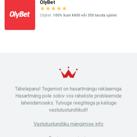
OlyBet
OlyBet:
100% kuni €400 või 350 tasuta spinni
Tähelepanu! Tegemist on hasartmängu reklaamiga.
Hasartmäng pole sobiv viis rahaliste probleemide
lahendamiseks. Tutvuge reeglitega ja käituge
vastutustundlikult!
Vastutustundliku mängimise info