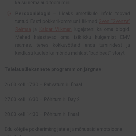
ka suurema auditooriumini
Persooniblogid
– Lisaks ametlikule infole toovad
tuntud Eesti pokkerikommuuni liikmed
Sven “Svenza”
Reimaa
ja
Kaidar Viikman
lugejateni ka oma blogid.
Mehed kajastavad oma isiklikku kulgemist EMV
raames, tehes kokkuvõtteid enda turniiridest ja
kindlasti kuuleb ka mõnda mahlast “bad beat” storyt.
Telelauaülekannete programm on järgnev:
26.03 kell 17:30 – Rahvaturniiri finaal
27.03 kell 16:30 – Põhiturniiri Day 2
28.03 kell 14:30 – Põhiturniiri finaal
Edu kõigile pokkerimängijatele ja mõnusaid emotsioone