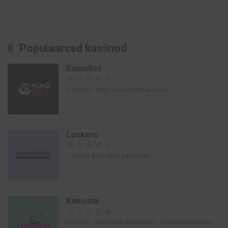
Populaarsed kasiinod
KumoBet
KumoBet:
200% kuni €1000 boonus
Lonkero
Lonkero:
Kuni €200 pärisraha
Kanuuna
Kanuuna:
200 tasuta keerutust - võidud pärisrahas