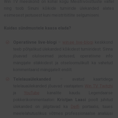
Win TV meeskond on kohal kogu Meistrivõistluste vältel
ning toob Sinuni kõikide turniiride ülekanded alates
esimesest jaotusest kuni meistritiitlite selgumiseni.
Kuidas sündmustele kaasa elada?
Operatiivne live-blogi
–
win.ee live-blogi
keskkond
teeb põhjalikud ülekanded kõikidest turniiridest. Sinna
jõuavad oluliseimad jaotused, operatiivne info
mängijate stäkkidest ja otseloomulikult ka vahetud
kommentaarid mängijatelt endilt.
Telelauaülekanded
– avatud kaartidega
telelauaülekanded jõuavad vaatajateni
Win TV Twitchi
ja
YouTube
kanalite kaudu. Legendaarse
pokkerikommentaatori
Kristjan Laasi
poolt juhitud
ülekanded on jälgitavad ka
Delfi
portaalis, tuues
meelelahutuslikus võtmes professionaalse analüüsi