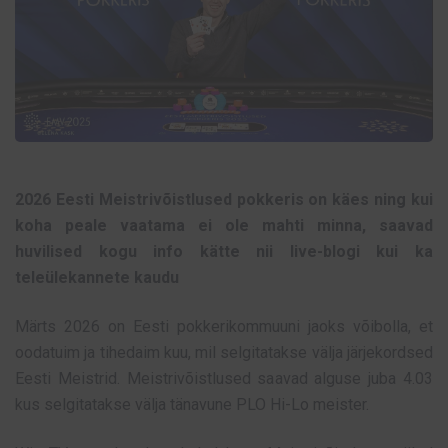
2026 Eesti Meistrivõistlused pokkeris on käes ning kui
koha peale vaatama ei ole mahti minna, saavad
huvilised kogu info kätte nii live-blogi kui ka
teleülekannete kaudu
Märts 2026 on Eesti pokkerikommuuni jaoks võibolla, et
oodatuim ja tihedaim kuu, mil selgitatakse välja järjekordsed
Eesti Meistrid. Meistrivõistlused saavad alguse juba 4.03
kus selgitatakse välja tänavune PLO Hi-Lo meister.