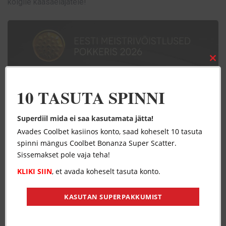
kõigile kaasaelajatele!
Clos
this
mod
10 TASUTA SPINNI
Superdiil mida ei saa kasutamata jätta!
Avades Coolbet kasiinos konto, saad koheselt 10 tasuta
spinni mängus Coolbet Bonanza Super Scatter.
Sissemakset pole vaja teha!
KLIKI SIIN
, et avada koheselt tasuta konto.
KASUTAN SUPERPAKKUMIST