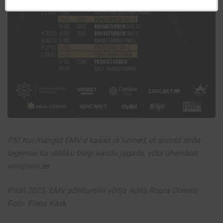
P.S! Kui mängid EMV-d kaasa ja tunned, et soovid enda
tegemisi ka isikliku blogi kaudu jagada, võta ühendust
win@win.ee
Pildil 2025. EMV põhiturniiri võitja Adria Roura Comas.
Foto: Elena Kask