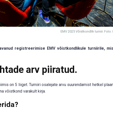
EMV 2025 Võistkondlik turniir. Foto:
avanud registreerimise EMV võistkondlikule turniirile, mi
tade arv piiratud.
mis on 5 liiget. Turniiri osalejate arvu suurendamist hetkel plaan
a võistkond varakult kirja.
erida?