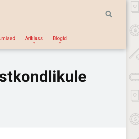
umised
Äriklass
Blogid
stkondlikule