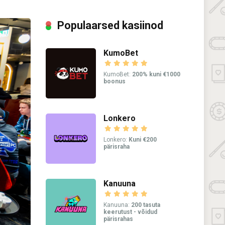
Populaarsed kasiinod
KumoBet
KumoBet:
200% kuni €1000
boonus
Lonkero
Lonkero:
Kuni €200
pärisraha
Kanuuna
Kanuuna:
200 tasuta
keerutust - võidud
pärisrahas