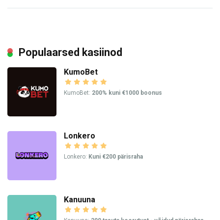
Populaarsed kasiinod
KumoBet
KumoBet:
200% kuni €1000 boonus
Lonkero
Lonkero:
Kuni €200 pärisraha
Kanuuna