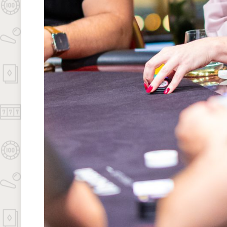
Coolbet Bonanza Super Scat
KLIKI SIIN
, et avada koh
KASUTAN SUPER