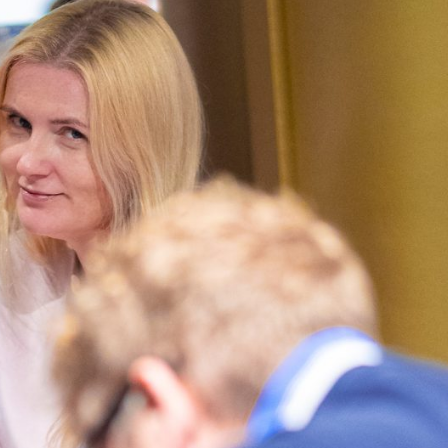
A SPINNI
sutamata jätta!
nto, saad koheselt 10 tasuta spinni mängus