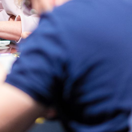
ter. Sissemakset pole vaja teha!
eselt tasuta konto.
PAKKUMIST