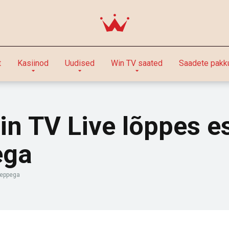
t
Kasiinod
Uudised
Win TV saated
Saadete pakk
in TV Live lõppes e
ega
leppega