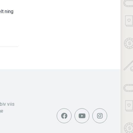
lt ning
iv viis
ge