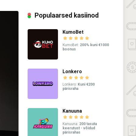
Populaarsed kasiinod
KumoBet
KumoBet:
200% kuni €1000
boonus
Lonkero
Lonkero:
Kuni €200
pärisraha
Kanuuna
Kanuuna:
200 tasuta
keerutust - võidud
pärisrahas