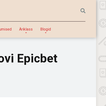
umised
Äriklass
Blogid
ovi Epicbet