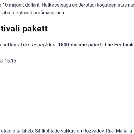
sse 10 miljonit dollarit. Hetkeseisuga on Jørstadi koguteenistus napi
d juba tõestanud profimängijaga.
tivali pakett
 sel korral üks
bounty
’dest
1600-eurone pakett The Festivali
kl 15.15
etapile ta läheb. Sihtkohtade valikus on Rozvadov, Riia, Malta ja T