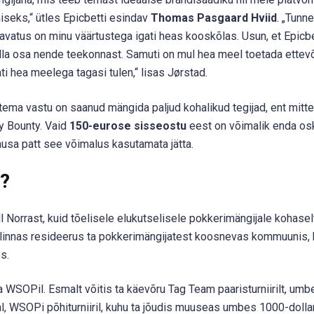
iseks,“ ütles Epicbetti esindav
Thomas Pasgaard Hviid
. „Tunn
avatus on minu väärtustega igati heas kooskõlas. Usun, et Epicbe
 olla osa nende teekonnast. Samuti on mul hea meel toetada ettev
lati hea meelega tagasi tulen,“ lisas Jørstad.
tema vastu on saanud mängida paljud kohalikud tegijad, ent mitte
ry Bounty. Vaid
150-eurose sisseostu
eest on võimalik enda o
usa patt see võimalus kasutamata jätta.
d?
l Norrast, kuid tõelisele elukutselisele pokkerimängijale kohasel
Tallinnas resideerus ta pokkerimängijatest koosnevas kommuunis,
s.
WSOPil. Esmalt võitis ta käevõru Tag Team paaristurniirilt, umb
al, WSOPi põhiturniiril, kuhu ta jõudis muuseas umbes 1000-dollar