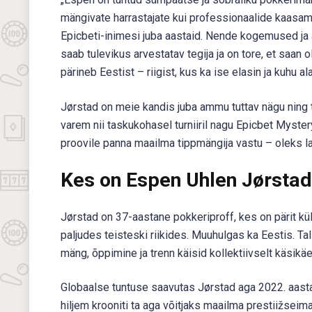
mängivate harrastajate kui professionaalide kaasam
Epicbeti-inimesi juba aastaid. Nende kogemused ja 
saab tulevikus arvestatav tegija ja on tore, et saan
pärineb Eestist – riigist, kus ka ise elasin ja kuhu a
Jørstad on meie kandis juba ammu tuttav nägu ning 
varem nii taskukohasel turniiril nagu Epicbet Myste
proovile panna maailma tippmängija vastu – oleks la
Kes on Espen Uhlen Jørsta
Jørstad on 37-aastane pokkeriproff, kes on pärit kül
paljudes teisteski riikides. Muuhulgas ka Eestis. 
mäng, õppimine ja trenn käisid kollektiivselt käsikäe
Globaalse tuntuse saavutas Jørstad aga 2022. aasta 
hiljem krooniti ta aga võitjaks maailma prestiižseim