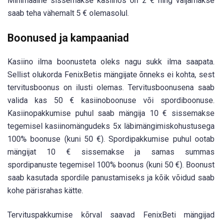
Minimaalne sissemakse kasiinos on 2 € ning väljamakse
saab teha vähemalt 5 € olemasolul.
Boonused ja kampaaniad
Kasiino ilma boonusteta oleks nagu sukk ilma saapata.
Sellist olukorda FenixBetis mängijate õnneks ei kohta, sest
tervitusboonus on ilusti olemas. Tervitusboonusena saab
valida kas 50 € kasiinoboonuse või spordiboonuse.
Kasiinopakkumise puhul saab mängija 10 € sissemakse
tegemisel kasiinomängudeks 5x läbimängimiskohustusega
100% boonuse (kuni 50 €). Spordipakkumise puhul ootab
mängijat 10 € sissemakse ja samas summas
spordipanuste tegemisel 100% boonus (kuni 50 €). Boonust
saab kasutada spordile panustamiseks ja kõik võidud saab
kohe pärisrahas kätte.
Tervituspakkumise kõrval saavad FenixBeti mängijad