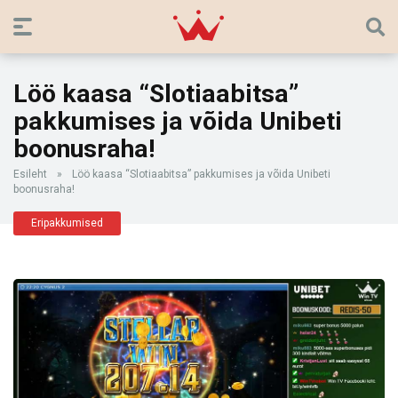
Löö kaasa “Slotiaabitsa”
pakkumises ja võida Unibeti
boonusraha!
Esileht
»
Löö kaasa “Slotiaabitsa” pakkumises ja võida Unibeti
boonusraha!
Eripakkumised