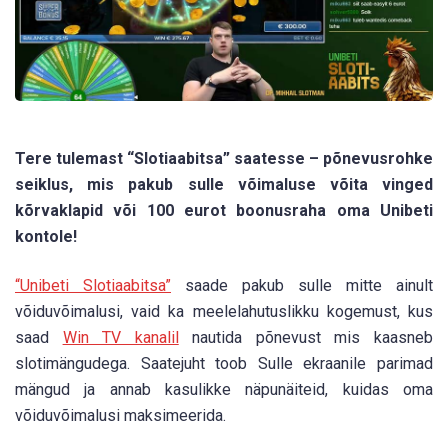
Tere tulemast “Slotiaabitsa” saatesse – põnevusrohke
seiklus, mis pakub sulle võimaluse võita vinged
kõrvaklapid või 100 eurot boonusraha oma Unibeti
kontole!
“Unibeti Slotiaabitsa”
saade pakub sulle mitte ainult
võiduvõimalusi, vaid ka meelelahutuslikku kogemust, kus
saad
Win TV kanalil
nautida põnevust mis kaasneb
slotimängudega. Saatejuht toob Sulle ekraanile parimad
mängud ja annab kasulikke näpunäiteid, kuidas oma
võiduvõimalusi maksimeerida.