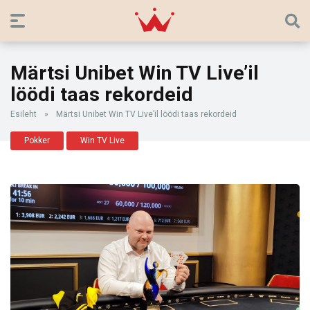
Märtsi Unibet Win TV Live’il
löödi taas rekordeid
Esileht
»
Märtsi Unibet Win TV Live’il löödi taas rekordeid
Pokker
Win TV Live