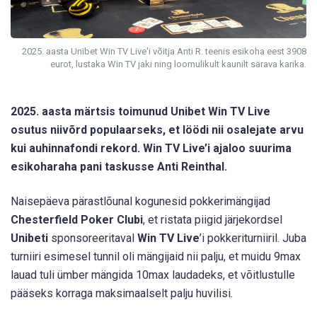
2025. aasta Unibet Win TV Live'i võitja Anti R. teenis esikoha eest 3908
eurot, lustaka Win TV jaki ning loomulikult kaunilt särava karika.
2025. aasta märtsis toimunud Unibet Win TV Live
osutus niivõrd populaarseks, et löödi nii osalejate arvu
kui auhinnafondi rekord. Win TV Live’i ajaloo suurima
esikoharaha pani taskusse Anti Reinthal.
Naisepäeva pärastlõunal kogunesid pokkerimängijad
Chesterfield Poker Clubi
, et ristata piigid järjekordsel
Unibeti
sponsoreeritaval
Win TV Live
’i pokkeriturniiril. Juba
turniiri esimesel tunnil oli mängijaid nii palju, et muidu 9max
lauad tuli ümber mängida 10max laudadeks, et võitlustulle
pääseks korraga maksimaalselt palju huvilisi.