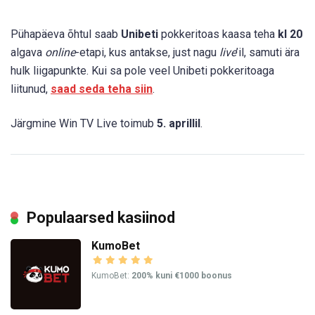
Pühapäeva õhtul saab
Unibeti
pokkeritoas kaasa teha
kl 20
algava
online
-etapi, kus antakse, just nagu
live
’il, samuti ära
hulk liigapunkte. Kui sa pole veel Unibeti pokkeritoaga
liitunud,
saad seda teha siin
.
Järgmine Win TV Live toimub
5. aprillil
.
Populaarsed kasiinod
KumoBet
KumoBet:
200% kuni €1000 boonus