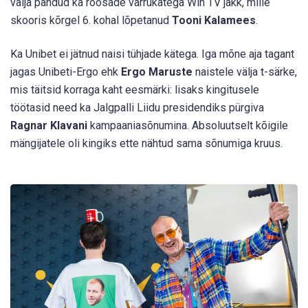
välja pandud ka roosade varrukatega Win TV jakk, mille
skooris kõrgel 6. kohal lõpetanud
Tooni Kalamees
.
Ka Unibet ei jätnud naisi tühjade kätega. Iga mõne aja tagant
jagas Unibeti-Ergo ehk
Ergo Maruste
naistele välja t-särke,
mis täitsid korraga kaht eesmärki: lisaks kingitusele
töötasid need ka Jalgpalli Liidu presidendiks pürgiva
Ragnar Klavani
kampaaniasõnumina. Absoluutselt kõigile
mängijatele oli kingiks ette nähtud sama sõnumiga kruus.