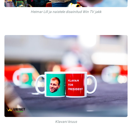
Heimar Lill ja naistele disainitud Win TV jakk
Klavani kruus