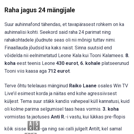
Raha jagus 24 mängijale
Suur auhinnafond tähendas, et tavapärasest rohkem on ka
auhinnalisi kohti. Seekord said raha 24 parimat ning
rahakohtadele jõudnute seas oli nii mõnigi tuttav nimi.
Finaallauda jõudsid ka kaks naist. Sinna suutsid end
võidelda nii eelnimetatud Leone Kala kui Tooni Kalamees.
8.
koha
eest teenis Leone
430 eurot
,
6. kohale
platseerunud
Tooni viis kaasa aga
712 eurot
.
Terve õhtu telelauas mänginud
Raiko Laane
osales Win TV
Live’il esimest korda ja näitas end kohe agressiivsest
küljest. Tema suur stäkk kandis vahepeal küll kannatusi, kuid
oli kolme parima selgumisel taas heas vormis.
3. koha
vormistas ta jaotuses
Anti R.
-i vastu, kui lükkas pre-flopis
kõik sisse
-ga ning sai calli julgelt Antilt, kel samal