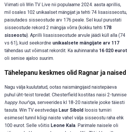
Viimati oli Win TV Live nii populaarne 2024. aasta aprillis,
mil osales 102 unikaalset mängijat ja tehti 74 lisasisseostu,
paisutades sisseostude arv 176 peale. Sel kuul purustati
sisseostude rekord 2 mängija võrra (kokku tehti
178
sisseostu
). Aprilli lisasisseostude arvule jäädi küll alla (74
vs 61), kuid seekordne
unikaalsete
mängijate arv 117
tähendas uut võimsat rekordit. Ka auhinnaraha
16 020 eurot
oli senise ajaloo suurim.
Tähelepanu keskmes olid Ragnar ja naised
Nagu välja kuulutatud, ootas naismängijaid naistepäeva
puhul üht-teist toredat. Chesterfield kostitas naisi 2-tunnise
happy hour
’iga, serveerides kl 18-20 naistele jooke täiesti
tasuta. Win TV eestvedaja
Laur Sibold
loosis turniiri
esimesel tunnil kõigi naiste vahel välja sisseostu raha ehk
100 eurot. Selle võitis
Leone Kala
. Parimale naisele oli