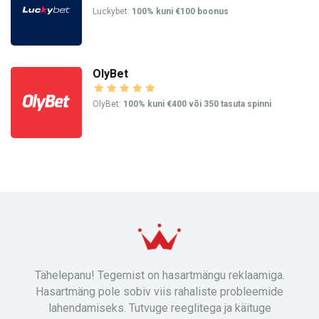
Luckybet:
100% kuni €100 boonus
OlyBet
OlyBet:
100% kuni €400 või 350 tasuta spinni
Tähelepanu! Tegemist on hasartmängu reklaamiga.
Hasartmäng pole sobiv viis rahaliste probleemide
lahendamiseks. Tutvuge reeglitega ja käituge