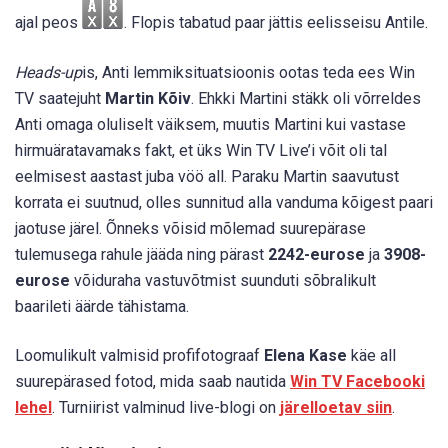
ajal peos
. Flopis tabatud paar jättis eelisseisu Antile.
Heads-up
is, Anti lemmiksituatsioonis ootas teda ees Win
TV saatejuht
Martin Kõiv
. Ehkki Martini stäkk oli võrreldes
Anti omaga oluliselt väiksem, muutis Martini kui vastase
hirmuäratavamaks fakt, et üks Win TV Live’i võit oli tal
eelmisest aastast juba vöö all. Paraku Martin saavutust
korrata ei suutnud, olles sunnitud alla vanduma kõigest paari
jaotuse järel. Õnneks võisid mõlemad suurepärase
tulemusega rahule jääda ning pärast
2242-eurose
ja
3908-
eurose
võiduraha vastuvõtmist suunduti sõbralikult
baarileti äärde tähistama.
Loomulikult valmisid profifotograaf
Elena Kase
käe all
suurepärased fotod, mida saab nautida
Win TV Facebooki
lehel
. Turniirist valminud live-blogi on
järelloetav siin
.