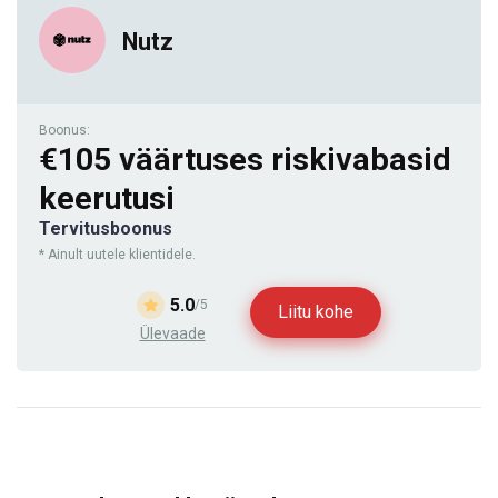
Nutz
Boonus:
€105 väärtuses riskivabasid
keerutusi
Tervitusboonus
* Ainult uutele klientidele.
5.0
/5
Liitu kohe
Ülevaade