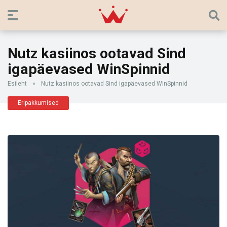
Nutz kasiinos ootavad Sind
igapäevased WinSpinnid
Esileht
»
Nutz kasiinos ootavad Sind igapäevased WinSpinnid
Eripakkumised