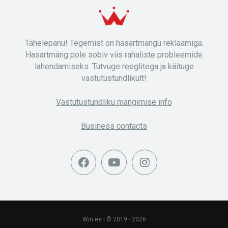
Tähelepanu! Tegemist on hasartmängu reklaamiga.
Hasartmäng pole sobiv viis rahaliste probleemide
lahendamiseks. Tutvuge reeglitega ja käituge
vastutustundlikult!
Vastutustundliku mängimise info
Business contacts
Win.ee | © 2019 - 2026