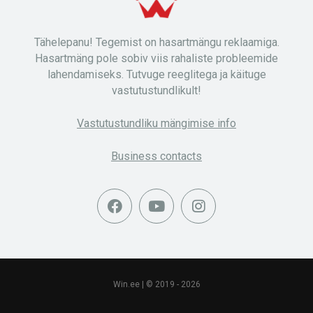
Tähelepanu! Tegemist on hasartmängu reklaamiga.
Hasartmäng pole sobiv viis rahaliste probleemide
lahendamiseks. Tutvuge reeglitega ja käituge
vastutustundlikult!
Vastutustundliku mängimise info
Business contacts
Win.ee | © 2019 - 2026