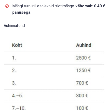
Mängi turniiril osalevaid slotimänge
vähemalt 0.40 €
panusega
Auhinnafond: