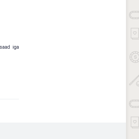
saad iga