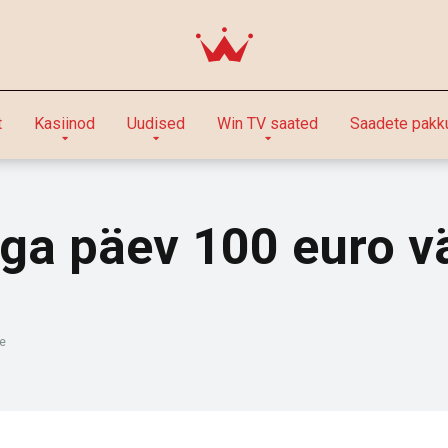
t
Kasiinod
Uudised
Win TV saated
Saadete pakk
iga päev 100 euro v
ne