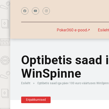
Poker360 e-pood↗
Esileh
Optibetis saad 
WinSpinne
Esileht
»
Optibetis saad iga päev 100 euro väärtuses WinSpin
Eripakkumised