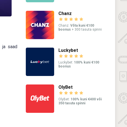
Chanz
Chanz:
Võta kuni €100
boonus
+ 300 tasuta spinni
 ja saad
Luckybet
Luckybet:
100% kuni €100
boonus
OlyBet
OlyBet:
100% kuni €400 või
350 tasuta spinni