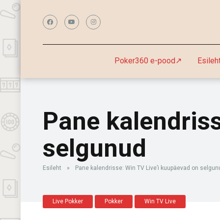
Poker360 e-pood↗
Esileh
Pane kalendriss
selgunud
Esileht
»
Pane kalendrisse: Win TV Live’i kuupäevad on selgun
Live Pokker
Pokker
Win TV Live