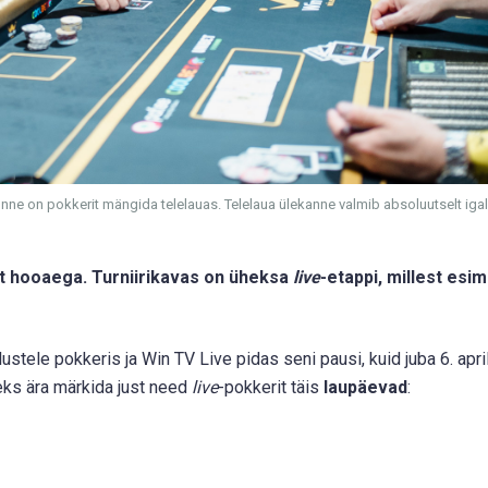
e on pokkerit mängida telelauas. Telelaua ülekanne valmib absoluutselt igal l
uut hooaega. Turniirikavas on üheksa
live
-etappi, millest esi
stele pokkeris ja Win TV Live pidas seni pausi, kuid juba 6. april
leks ära märkida just need
live
-pokkerit täis
laupäevad
: