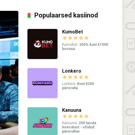
Populaarsed kasiinod
KumoBet
KumoBet:
200% kuni €1000
boonus
Lonkero
Lonkero:
Kuni €200
pärisraha
Kanuuna
Kanuuna:
200 tasuta
keerutust - võidud
pärisrahas