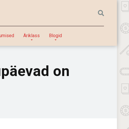
umised
Äriklass
Blogid
uupäevad on