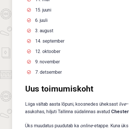
15. juuni
6. juuli
3. august
14. september
12. oktoober
9. november
7. detsember
Uus toimumiskoht
Liiga vältab aasta lõpuni, koosnedes üheksast
live
–
asukohas, hiljuti Tallinna südalinnas avatud
Chester
Üks muudatus puudutab ka
online
-etappe. Kuna üks 