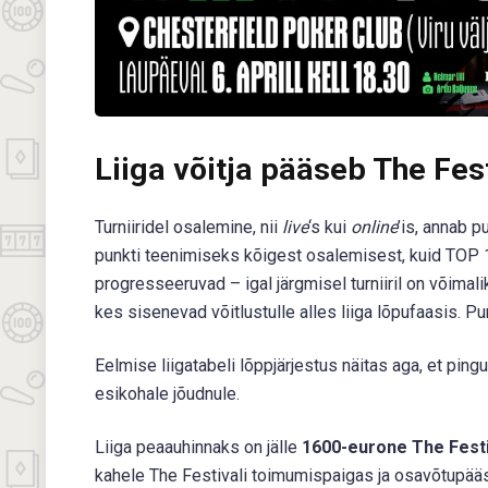
Coolbet Bonanza Super Scat
KLIKI SIIN
, et avada koh
KASUTAN SUPER
Liiga võitja pääseb The Fest
Turniiridel osalemine, nii
live
‘s kui
online
’is, annab p
punkti teenimiseks kõigest osalemisest, kuid TOP 
progresseeruvad – igal järgmisel turniiril on võimali
kes sisenevad võitlustulle alles liiga lõpufaasis. Pu
Eelmise liigatabeli lõppjärjestus näitas aga, et ping
esikohale jõudnule.
Liiga peaauhinnaks on jälle
1600-eurone The Festiv
kahele The Festivali toimumispaigas ja osavõtupääs