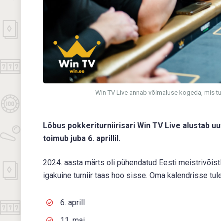
Win TV Live annab võimaluse kogeda, mis tunn
Lõbus pokkeriturniirisari Win TV Live alustab 
toimub juba 6. aprillil.
2024. aasta märts oli pühendatud Eesti meistrivõistlu
igakuine turniir taas hoo sisse. Oma kalendrisse tu
6. aprill
11. mai