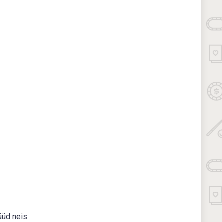
üüd neis