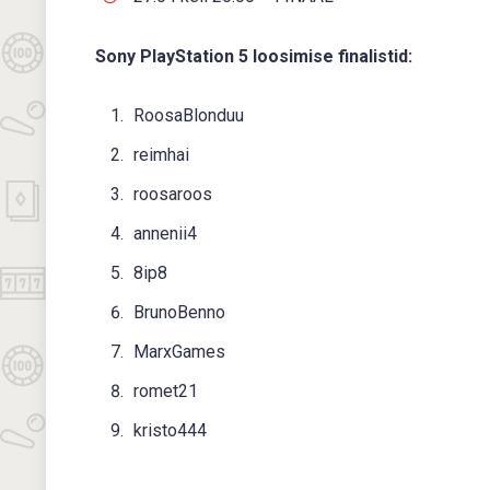
Sony PlayStation 5 loosimise finalistid:
RoosaBlonduu
reimhai
roosaroos
annenii4
8ip8
BrunoBenno
MarxGames
romet21
kristo444