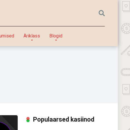
umised
Äriklass
Blogid
Populaarsed kasiinod