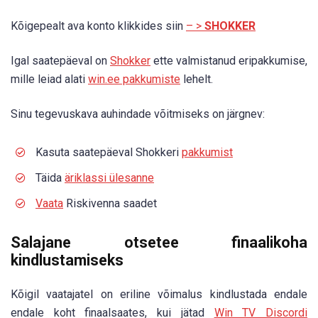
Kõigepealt ava konto klikkides siin
– >
SHOKKER
Igal saatepäeval on
Shokker
ette valmistanud eripakkumise,
mille leiad alati
win.ee pakkumiste
lehelt.
Sinu tegevuskava auhindade võitmiseks on järgnev:
Kasuta saatepäeval Shokkeri
pakkumist
Täida
äriklassi ülesanne
Vaata
Riskivenna saadet
Salajane otsetee finaalikoha
kindlustamiseks
Kõigil vaatajatel on eriline võimalus kindlustada endale
endale koht finaalsaates, kui jätad
Win TV Discordi