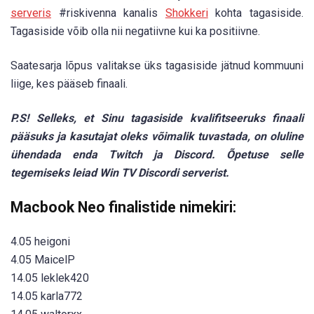
serveris
#riskivenna kanalis
Shokkeri
kohta tagasiside.
Tagasiside võib olla nii negatiivne kui ka positiivne.
Saatesarja lõpus valitakse üks tagasiside jätnud kommuuni
liige, kes pääseb finaali.
P.S! Selleks, et Sinu tagasiside kvalifitseeruks finaali
pääsuks ja kasutajat oleks võimalik tuvastada, on oluline
ühendada enda Twitch ja Discord. Õpetuse selle
tegemiseks leiad Win TV Discordi serverist.
Macbook Neo finalistide nimekiri:
4.05 heigoni
4.05 MaicelP
14.05 leklek420
14.05 karla772