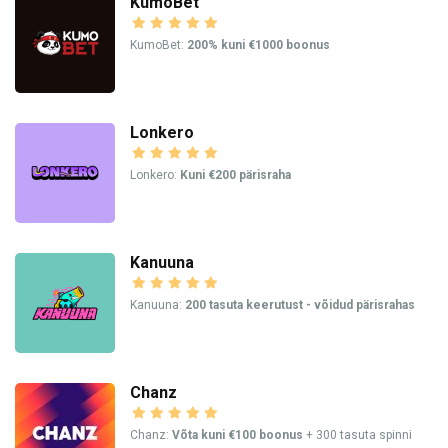
KumoBet
KumoBet:
200% kuni €1000 boonus
Lonkero
Lonkero:
Kuni €200 pärisraha
Kanuuna
Kanuuna:
200 tasuta keerutust - võidud pärisrahas
Chanz
Chanz:
Võta kuni €100 boonus
+ 300 tasuta spinni