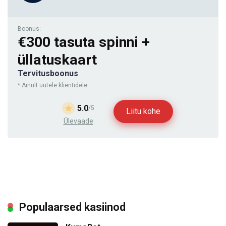
Boonus:
€300 tasuta spinni +
üllatuskaart
Tervitusboonus
* Ainult uutele klientidele.
5.0
/5
Liitu kohe
Ülevaade
Populaarsed kasiinod