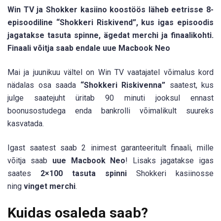
Win TV ja Shokker kasiino koostöös läheb eetrisse 8-
episoodiline “Shokkeri Riskivend”, kus igas episoodis
jagatakse tasuta spinne, ägedat merchi ja finaalikohti.
Finaali võitja saab endale uue Macbook Neo
Mai ja juunikuu vältel on Win TV vaatajatel võimalus kord
nädalas osa saada
“Shokkeri Riskivenna”
saatest, kus
julge saatejuht üritab 90 minuti jooksul ennast
boonusostudega enda bankrolli võimalikult suureks
kasvatada.
Igast saatest saab 2 inimest garanteeritult finaali, mille
võitja saab
uue Macbook Neo
! Lisaks jagatakse igas
saates
2×100 tasuta spinni
Shokkeri kasiinosse
ning
vinget merchi
.
Kuidas osaleda saab?