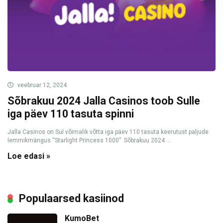
veebruar 12, 2024
Sõbrakuu 2024 Jalla Casinos toob Sulle
iga päev 110 tasuta spinni
Jalla Casinos on Sul võimalik võtta iga päev 110 tasuta keerutust paljude
lemmikmängus “Starlight Princess 1000” Sõbrakuu 2024 ...
Loe edasi »
Populaarsed kasiinod
KumoBet