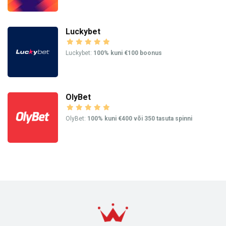
Luckybet
Luckybet:
100% kuni €100 boonus
OlyBet
OlyBet:
100% kuni €400 või 350 tasuta spinni