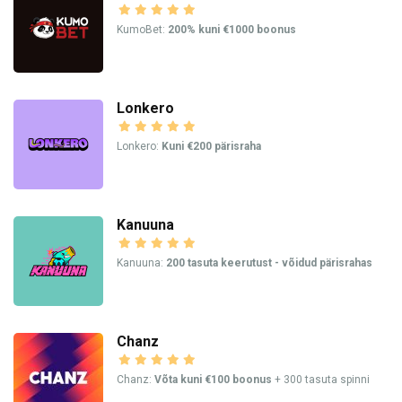
KumoBet:
200% kuni €1000 boonus
Lonkero
Lonkero:
Kuni €200 pärisraha
Kanuuna
Kanuuna:
200 tasuta keerutust - võidud pärisrahas
Chanz
Chanz:
Võta kuni €100 boonus
+ 300 tasuta spinni