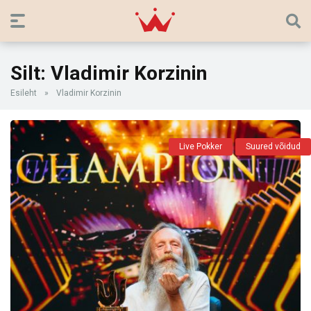
Silt:
Vladimir Korzinin
Esileht
»
Vladimir Korzinin
Live Pokker
Suured võidud