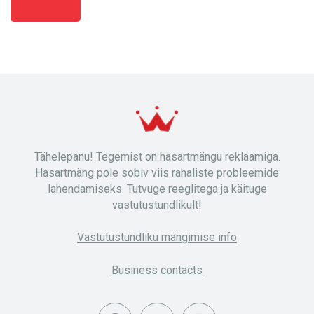
Tähelepanu! Tegemist on hasartmängu reklaamiga.
Hasartmäng pole sobiv viis rahaliste probleemide
lahendamiseks. Tutvuge reeglitega ja käituge
vastutustundlikult!
Vastutustundliku mängimise info
Business contacts