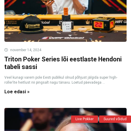
november 14, 2024
Triton Poker Series lõi eestlaste Hendoni
tabeli sassi
Veel kunagi varem pole Eesti publikul olnud põhjust jälgida super high-
roller’ite heitlust nii pingsalt nagu tänavu. Loetud päevadega ...
Loe edasi »
Live Pokker
Suured võidud