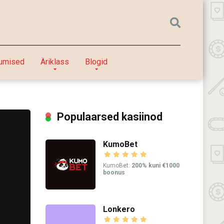
umised
Äriklass
Blogid
Populaarsed kasiinod
KumoBet
KumoBet:
200% kuni €1000
boonus
Lonkero