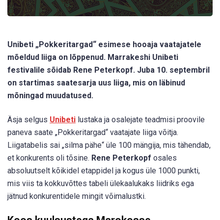
Unibeti „Pokkeritargad“ esimese hooaja vaatajatele
mõeldud liiga on lõppenud. Marrakeshi Unibeti
festivalile sõidab Rene Peterkopf. Juba 10. septembril
on startimas saatesarja uus liiga, mis on läbinud
mõningad muudatused.
Äsja selgus
Unibeti
lustaka ja osalejate teadmisi proovile
paneva saate „Pokkeritargad“ vaatajate liiga võitja.
Liigatabelis sai „silma pähe“ üle 100 mängija, mis tähendab,
et konkurents oli tõsine.
Rene Peterkopf
osales
absoluutselt kõikidel etappidel ja kogus üle 1000 punkti,
mis viis ta kokkuvõttes tabeli ülekaalukaks liidriks ega
jätnud konkurentidele mingit võimalustki.