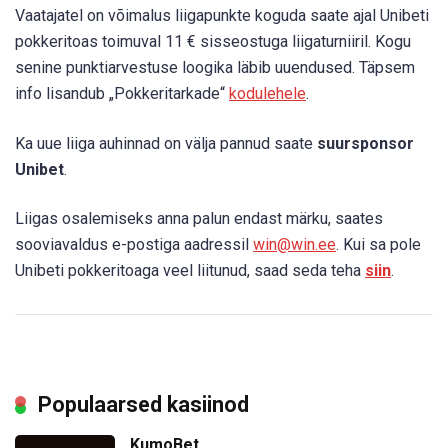
Vaatajatel on võimalus liigapunkte koguda saate ajal Unibeti
pokkeritoas toimuval 11 € sisseostuga liigaturniiril. Kogu
senine punktiarvestuse loogika läbib uuendused. Täpsem
info lisandub „Pokkeritarkade“
kodulehele
.
Ka uue liiga auhinnad on välja pannud saate
suursponsor
Unibet
.
Liigas osalemiseks anna palun endast märku, saates
sooviavaldus e-postiga aadressil
win@win.ee
. Kui sa pole
Unibeti pokkeritoaga veel liitunud, saad seda teha
siin
.
Populaarsed kasiinod
KumoBet