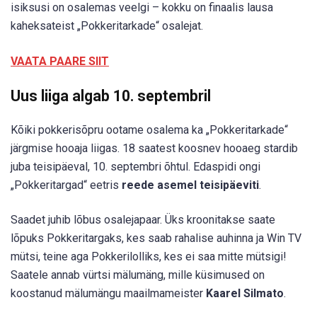
isiksusi on osalemas veelgi – kokku on finaalis lausa
kaheksateist „Pokkeritarkade“ osalejat.
VAATA PAARE SIIT
Uus liiga algab 10. septembril
Kõiki pokkerisõpru ootame osalema ka „Pokkeritarkade“
järgmise hooaja liigas. 18 saatest koosnev hooaeg stardib
juba teisipäeval, 10. septembri õhtul. Edaspidi ongi
„Pokkeritargad“ eetris
reede asemel teisipäeviti
.
Saadet juhib lõbus osalejapaar. Üks kroonitakse saate
lõpuks Pokkeritargaks, kes saab rahalise auhinna ja Win TV
mütsi, teine aga Pokkerilolliks, kes ei saa mitte mütsigi!
Saatele annab vürtsi mälumäng, mille küsimused on
koostanud mälumängu maailmameister
Kaarel Silmato
.