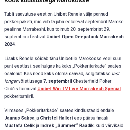
Koos kuulsustega Marokosse
Tubli saavutuse eest on Unibet Renele välja pannud
pokkeripaketi, mis viib ta juba eeloleval septembril Maroko
pealinna Marrakeshi, kus toimub 20. septembrist 29.
septembrini festival
Unibet Open Deepstack Marrakech
2024
.
Lisaks Renele sõidab tänu Unibetile Marokosse veel suur
punt eestlasi, sealhulgas ka kaks „Pokkeritarkade“ saates
osalenut. Kes need kaks olema saavad, selgitatakse
last
longer
võistlusega
7. septembril
Chesterfield Poker
Club’is toimuval
Unibet Win TV Live Marrakech Special
pokkeriturniiril.
Viimases „Pokkeritarkade“ saates kindlustasid endale
Jaanus Saksa
ja
Christel Halleri
ees pääsu finaali
Mustafa Celik
ja
Indrek „Summer“ Raadik
, kuid värvikaid