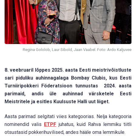
Regina Gololob, Laur Sibold, Jaan Vaabel. Foto: Ardo Kaljuvee
8. veebruaril lõppes 2025. aasta Eesti meistrivõistluste
sari piduliku auhinnagalaga Bombay Clubis, kus Eesti
Turniiripokkeri Föderatsioon tunnustas 2024. aasta
parimaid, andis üle auhinnad värsketele Eesti
Meistritele ja esitles Kuulsuste Halli uut liiget.
Aasta parimad selgitati viies kategoorias. Nelja kategooria
nominendid valis
ETPF
juhatus, kuid Rahva lemmiku tiitli
otsustasid pokkerihuvilised, andes hääle oma lemmikule.