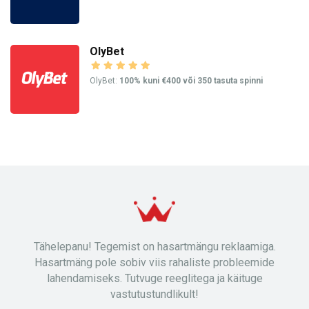
OlyBet
OlyBet:
100% kuni €400 või 350 tasuta spinni
Tähelepanu! Tegemist on hasartmängu reklaamiga.
Hasartmäng pole sobiv viis rahaliste probleemide
lahendamiseks. Tutvuge reeglitega ja käituge
vastutustundlikult!