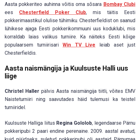
Aasta pokkeriteo auhinna võitis oma sõsara
Bombay Clubi
ees
Chesterfield Poker Club
, mis täitis Eesti
pokkerimaastikul olulise tühimiku. Chesterfieldist on saanud
lühikese ajaga Eesti pokkerikommuuni uus koduklubi, mis
korraldab laias valikus turniire. Ka näiteks Eesti kõige
populaarsem turniirisari
Win TV Live
leiab aset just
Chesterfieldis.
Aasta naismängija ja Kuulsuste Halli uus
liige
Christel Haller
pälvis Aasta naismängija tiitli, võites EMV
Naisteturniiri ning saavutades häid tulemusi ka teistel
turniiridel.
Kuulsuste Halliga liitus
Regina Gololob
, legendaarse Pärnu
pokkeripubi 2 paari endine perenaine. 2009. aastal avatud,
kuid nüüdseks suletud pokkeripubi oli aastaid Pärnumaa