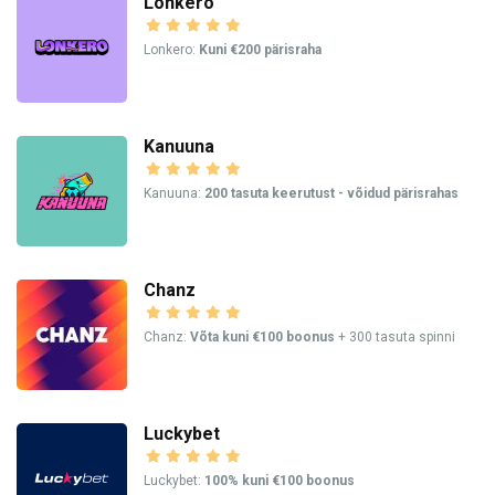
Lonkero
Lonkero:
Kuni €200 pärisraha
Kanuuna
Kanuuna:
200 tasuta keerutust - võidud pärisrahas
Chanz
Chanz:
Võta kuni €100 boonus
+ 300 tasuta spinni
Luckybet
Luckybet:
100% kuni €100 boonus