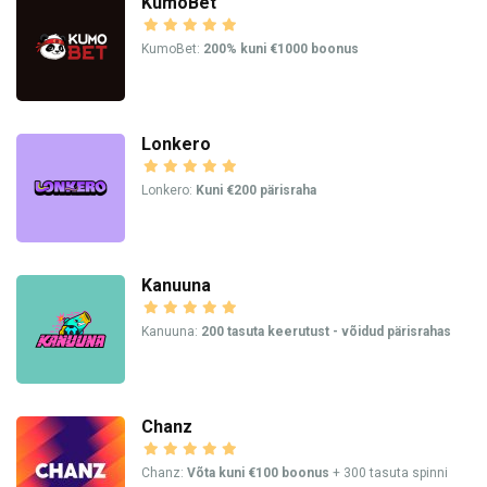
KumoBet
KumoBet:
200% kuni €1000 boonus
Lonkero
Lonkero:
Kuni €200 pärisraha
Kanuuna
Kanuuna:
200 tasuta keerutust - võidud pärisrahas
Chanz
Chanz:
Võta kuni €100 boonus
+ 300 tasuta spinni