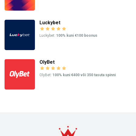
Luckybet
Luckybet:
100% kuni €100 boonus
OlyBet
OlyBet:
100% kuni €400 või 350 tasuta spinni