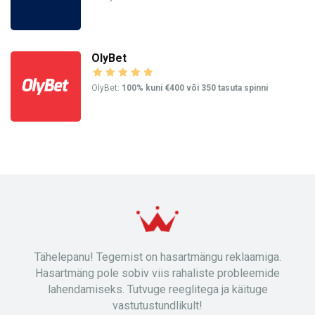
OlyBet
OlyBet:
100% kuni €400 või 350 tasuta spinni
Tähelepanu! Tegemist on hasartmängu reklaamiga.
Hasartmäng pole sobiv viis rahaliste probleemide
lahendamiseks. Tutvuge reeglitega ja käituge
vastutustundlikult!