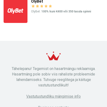
OlyBet
OlyBet:
100% kuni €400 või 350 tasuta spinni
Tähelepanu! Tegemist on hasartmängu reklaamiga.
Hasartmäng pole sobiv viis rahaliste probleemide
lahendamiseks. Tutvuge reeglitega ja käituge
vastutustundlikult!
Vastutustundliku mängimise info