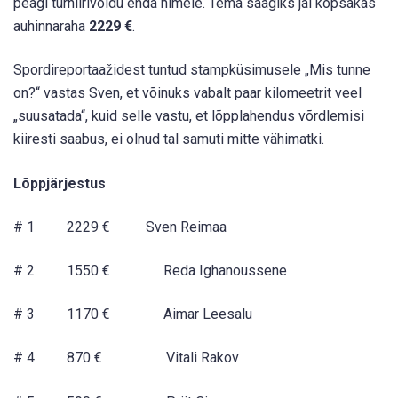
peagi turniirivõidu enda nimele. Tema saagiks jäi kopsakas
auhinnaraha
2229
€
.
Spordireportaažidest tuntud stampküsimusele „Mis tunne
on?“ vastas Sven, et võinuks vabalt paar kilomeetrit veel
„suusatada“, kuid selle vastu, et lõpplahendus võrdlemisi
kiiresti saabus, ei olnud tal samuti mitte vähimatki.
Lõppjärjestus
# 1 2229 € Sven Reimaa
# 2 1550 € Reda Ighanoussene
# 3 1170 € Aimar Leesalu
# 4 870 € Vitali Rakov