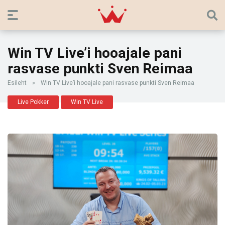
Win TV Live’i hooajale pani
rasvase punkti Sven Reimaa
Esileht
»
Win TV Live’i hooajale pani rasvase punkti Sven Reimaa
Live Pokker
Win TV Live