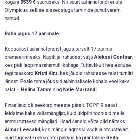
koguni
9539 €
suuruseks. Nii suurt auhinnafondi ei ole
Olympicus sellise sisseostuga turniiride puhul varem
nähtud.
Raha jagus 17 parimale
Kopsakast auhinnafondist jagus tervelt 17 parima
premeerimiseks. Napilt jäi rahadest välja
Aleksei Gontsar
,
kes pidi leppima rahamulli kohaga. Tuttavlikult hea esituse
tegi taaskord
Kristi Kirs
, kes jõudis rahadesse teist turniiri
järjest. Peale tema jõudsid auhinnalisele kohale veel kaks
naist –
Helina Tamm
ning
Nele Marrandi
.
Finaallaud oli seekord meeste päralt. TOPP 9 seast
leidsime kaks välismängijat, kuid üldpilti toonisid meile
ammu tuttavad mängijad. Head šansid võita olid näiteks
Aimar Leesalul
, kes mängis agressiivselt ja otsustavalt,
kuid tugevat konkurentsi pakkus ka prantslane
Reda