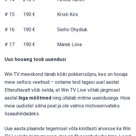
# 15 190 € Kristi Kirs
# 16 190 € Serhii Ohydiuk
# 17 190 € Marek Liiva
Uus hooaeg toob uuendusi
Win TV meeskond tänab kõiki pokkerisõpru, kes on hooaja
meie seltsis veetnud – ootame teid tagasi uuel aastal.
Etteruttavalt võib öelda, et Win TV Live võtab järgmisel
aastal
liiga mõõtmed
ning üllatab mitme uuendusega. Hoia
meie uudistel silma peal ja ole valmis motiveerivateks
lisaauhindadeks.
Uue aasta plaanide tegemisel võta kindlasti arvesse ka Win