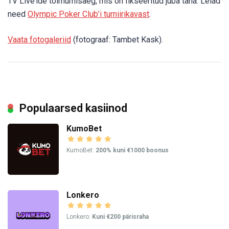
TV Live’ide toimumisaeg, mis on fikseeritud juba täna. Leiad
need
Olympic Poker Club’i turniirikavast
.
Vaata fotogaleriid
(fotograaf: Tambet Kask).
Populaarsed kasiinod
KumoBet
KumoBet:
200% kuni €1000 boonus
Lonkero
Lonkero:
Kuni €200 pärisraha