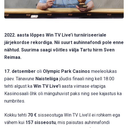
2022. aasta lõppes Win TV Live’i turniiriseeriale
järjekordse rekordiga. Nii suurt auhinnafondi pole enne
nähtud. Suurima saagi võitles välja Tartu hirm Sven
Reimaa.
17. detsember
oli
Olympic Park Casinos
meeleolukas
päev. Tänavune
Naisteliiga
jõudis finaali ning kell 18.00
tehti algust ka
Win TV Live’i
aasta viimase etapiga.
Kasiinosaali õhk oli mänguhuvist paks ning see kajastus ka
numbrites.
Kokku tehti
70 €
sisseostuga Win TV Live’il ei rohkem ega
vähem kui
157 sisseostu
, mis paisutas auhinnafondi