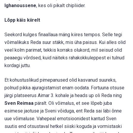
Ighanoussene
, kes oli pikalt chipliider.
Lõpp käis kiirelt
Seekord kulges finaallaua mäng kiires tempos. Selle tegi
võimalikuks Reda suur stäkk, mis üha paisus. Kui alles olid
veel kolm parimat, tekkis korraks olukord, mil seisud olid
peaaegu võrdsed, kuid näiteks rahakokkuleppest ei tulnud
kordagi juttu.
Et kohustuslikud pimepanused olid kasvanud suureks,
polnud pikka ajuragistamist enam oodata. Fortuuna otsuse
järgi platseerus Aimar 3. kohale ja heads up oli Reda ning
Sven Reimaa
päralt. Oli võimalus, et see lõpeb juba
esimese jaotuse ja Sveni võiduga, ent Reda sai läbi õnne
uue võimaluse. Vahepeal emotsioonidest kantud Sven
suutis end otsustaval hetkel siiski koguda ja vormistaski