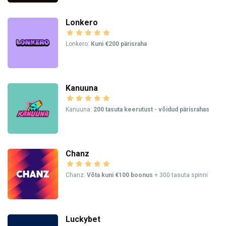
Lonkero
Lonkero:
Kuni €200 pärisraha
Kanuuna
Kanuuna:
200 tasuta keerutust - võidud pärisrahas
Chanz
Chanz:
Võta kuni €100 boonus
+ 300 tasuta spinni
Luckybet