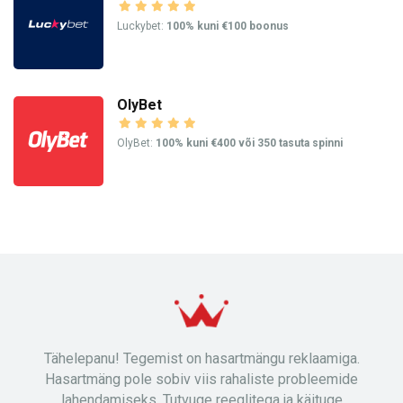
Luckybet:
100% kuni €100 boonus
OlyBet
OlyBet:
100% kuni €400 või 350 tasuta spinni
Tähelepanu! Tegemist on hasartmängu reklaamiga.
Hasartmäng pole sobiv viis rahaliste probleemide
lahendamiseks. Tutvuge reeglitega ja käituge