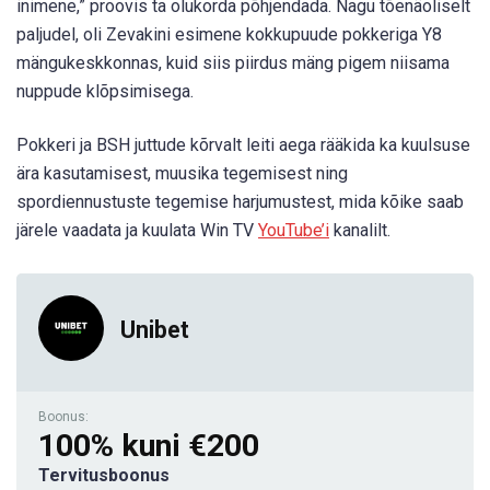
inimene,” proovis ta olukorda põhjendada. Nagu tõenäoliselt
paljudel, oli Zevakini esimene kokkupuude pokkeriga Y8
mängukeskkonnas, kuid siis piirdus mäng pigem niisama
nuppude klõpsimisega.
Pokkeri ja BSH juttude kõrvalt leiti aega rääkida ka kuulsuse
ära kasutamisest, muusika tegemisest ning
spordiennustuste tegemise harjumustest, mida kõike saab
järele vaadata ja kuulata Win TV
YouTube’i
kanalilt.
Unibet
Boonus:
100% kuni €200
Tervitusboonus