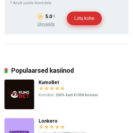
* Ainult uutele klientidele.
5.0
/5
Liitu kohe
Ülevaade
Populaarsed kasiinod
KumoBet
KumoBet:
200% kuni €1000 boonus
Lonkero