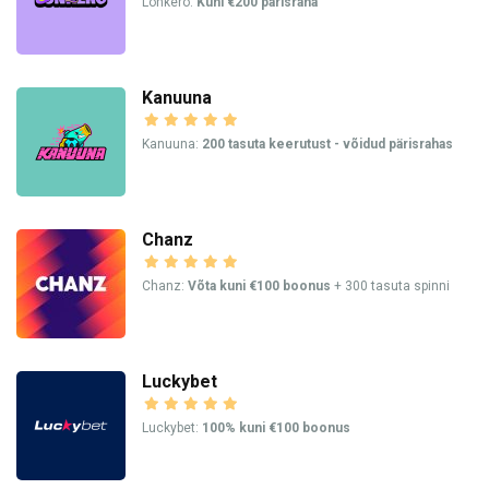
Lonkero:
Kuni €200 pärisraha
Kanuuna
Kanuuna:
200 tasuta keerutust - võidud pärisrahas
Chanz
Chanz:
Võta kuni €100 boonus
+ 300 tasuta spinni
Luckybet
Luckybet:
100% kuni €100 boonus