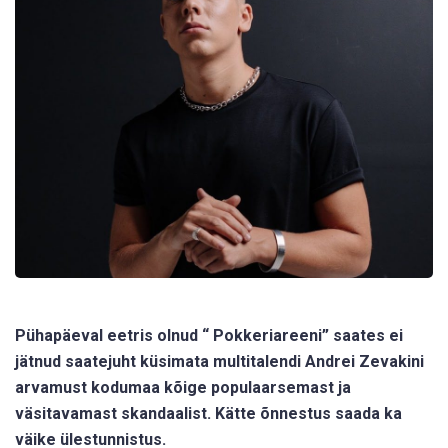
Pühapäeval eetris olnud “
Pokkeriareeni” saates ei
jätnud saatejuht küsimata multitalendi Andrei Zevakini
arvamust kodumaa kõige populaarsemast ja
väsitavamast skandaalist. Kätte õnnestus saada ka
väike ülestunnistus.