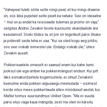
“Vahepeal tuleb sõita selle rongi peal, et kui mingi draama
on, siis ikka purjetad selle pealt ka natuke. See on ideaalne
– mul on ju endal ka reisisaade tulemas ja promo on vaja,”
selgitas Andrei Zevakin teiste kuulsuste skandaalide ära
kasutamist. Siiski tõdes ta, et piir on tegelikult päris õhuke
ja pidevalt seda teha ei saa. “Kui sa oled kogu aeg pildis,
siis see viskab inimestel üle. Endalgi viskab üle,” ütles
Zevakin ausalt.
Pokkerisaatele omaselt ei saanud enam kui kahe tunni
jooksul üle ega ümber ka pokkerimängust endast. Kui jutt
läks esmakordsetele kogemustele, ei olnud Zevakinil
keeruline enda pokkeri algusaegu meenutada – esimest
korda istus mees pokkerilauda alles möödunud aastal, kui
Maltal toimus suursündmus Unibet Open. “Ma ei suuda
päris elus väga kaua mängida, sest ma olen nii kärsitu