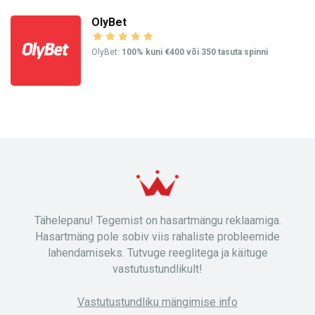
OlyBet
OlyBet:
100% kuni €400 või 350 tasuta spinni
Tähelepanu! Tegemist on hasartmängu reklaamiga.
Hasartmäng pole sobiv viis rahaliste probleemide
lahendamiseks. Tutvuge reeglitega ja käituge
vastutustundlikult!
Vastutustundliku mängimise info