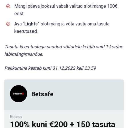
Mängi päeva jooksul vabalt valitud slotimänge 100€
eest.
Ava “
Lights
” slotimäng ja võta vastu oma tasuta
keerutused.
Tasuta keerutustega saadud võitudele kehtib vaid 1-kordne
läbimängimisnõue.
Pakkumine kestab kuni 31.12.2022 kell 23.59
Betsafe
Boonus:
100% kuni €200 + 150 tasuta