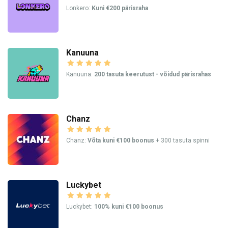
Lonkero:
Kuni €200 pärisraha
Kanuuna
Kanuuna:
200 tasuta keerutust - võidud pärisrahas
Chanz
Chanz:
Võta kuni €100 boonus
+ 300 tasuta spinni
Luckybet
Luckybet:
100% kuni €100 boonus