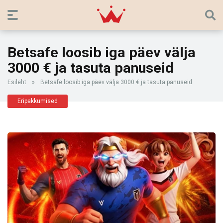
Betsafe loosib iga päev välja
3000 € ja tasuta panuseid
Esileht
»
Betsafe loosib iga päev välja 3000 € ja tasuta panuseid
Eripakkumised