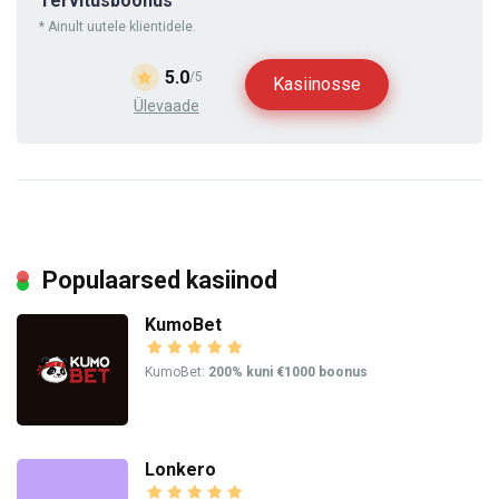
Tervitusboonus
* Ainult uutele klientidele.
5.0
/5
Kasiinosse
Ülevaade
Populaarsed kasiinod
KumoBet
KumoBet:
200% kuni €1000 boonus
Lonkero