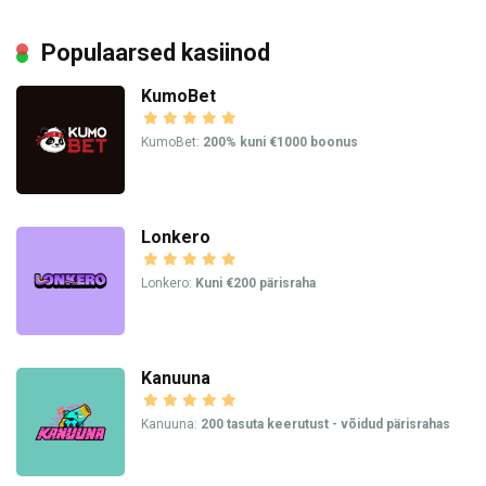
Populaarsed kasiinod
KumoBet
KumoBet:
200% kuni €1000 boonus
Lonkero
Lonkero:
Kuni €200 pärisraha
Kanuuna
Kanuuna:
200 tasuta keerutust - võidud pärisrahas