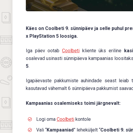
Käes on Coolbeti 9. sünnipäev ja selle puhul p
x PlayStation 5 loosiga.
Iga päev ootab
Coolbeti
kliente üks eriline
kas
osalevad usinasti sünnipäeva kampaanias loositaks
5
.
Igapäevaste pakkumiste auhindade seast leiab ta
kasutavad vähemalt 6 sünnipäeva pakkumist saavad p
Kampaanias osalemiseks toimi järgnevalt:
Logi oma
Coolbeti
kontole
Vali “
Kampaaniad
” leheküljelt “
Coolbeti 9. sü