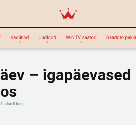
t
Kasiinod
Uudised
Win TV saated
Saadete pakk
päev – igapäevased
oos
Station 5 loos