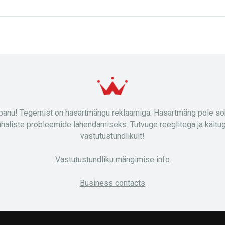
panu! Tegemist on hasartmängu reklaamiga. Hasartmäng pole sob
ahaliste probleemide lahendamiseks. Tutvuge reeglitega ja käitu
vastutustundlikult!
Vastutustundliku mängimise info
Business contacts