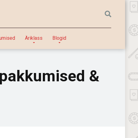
umised
Äriklass
Blogid
 pakkumised &