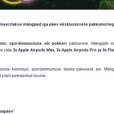
remeeritakse mängijaid iga päev eksklusiivsete pakkumisteg
iino, spordiennustuse või pokkeri
pakkumine. Mängijate va
e välja
3x Apple Airpods Max, 3x Apple Airpods Pro ja 3x Pla
suta keerutusi, spordiennustuse tasuta panuseid, jne. Mängi
ileti eelmainitud loosile.
nnipäev
“