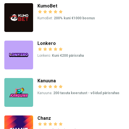
KumoBet
KumoBet:
200% kuni €1000 boonus
Lonkero
Lonkero:
Kuni €200 pärisraha
Kanuuna
Kanuuna:
200 tasuta keerutust - võidud pärisrahas
Chanz