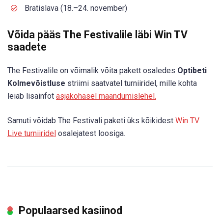
Bratislava (18.–24. november)
Võida pääs The Festivalile läbi Win TV
saadete
The Festivalile on võimalik võita pakett osaledes
Optibeti
Kolmevõistluse
striimi saatvatel turniiridel, mille kohta
leiab lisainfot
asjakohasel maandumislehel.
Samuti võidab The Festivali paketi üks kõikidest
Win TV
Live turniiridel
osalejatest loosiga.
Populaarsed kasiinod