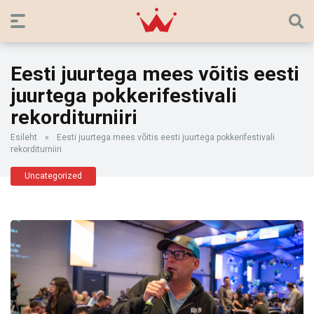
Eesti juurtega mees võitis eesti
juurtega pokkerifestivali
rekorditurniiri
Esileht
»
Eesti juurtega mees võitis eesti juurtega pokkerifestivali
rekorditurniiri
Uncategorized