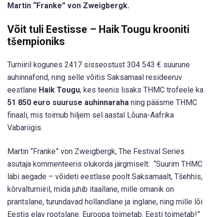
Martin “Franke” von Zweigbergk.
Võit tuli Eestisse – Haik Tougu krooniti
tšempioniks
Turniiril kogunes 2417 sisseostust 304 543 € suurune
auhinnafond, ning selle võitis Saksamaal resideeruv
eestlane
Haik Tougu
, kes teenis lisaks THMC trofeele ka
51 850 euro suuruse auhinnaraha
ning pääsme THMC
finaali, mis toimub hiljem sel aastal Lõuna-Aafrika
Vabariigis.
Martin “Franke” von Zweigbergk, The Festival Series
asutaja kommenteeris olukorda järgmiselt: “Suurim THMC
läbi aegade – võideti eestlase poolt Saksamaalt, Tšehhis,
kõrvalturniiril, mida juhib itaallane, mille omanik on
prantslane, turundavad hollandlane ja inglane, ning mille lõi
Eestis elav rootslane. Euroopa toimetab. Eesti toimetab!”