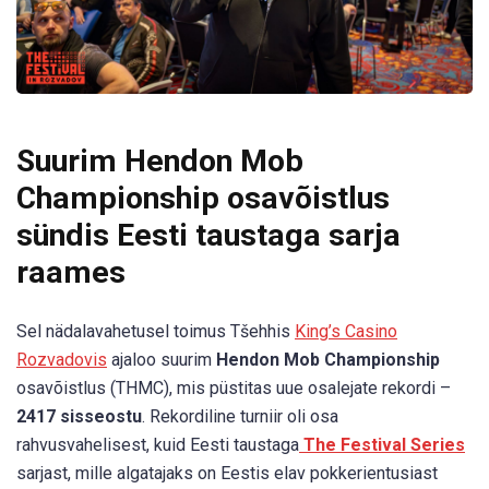
Suurim Hendon Mob
Championship osavõistlus
sündis Eesti taustaga sarja
raames
Sel nädalavahetusel toimus Tšehhis
King’s Casino
Rozvadovis
ajaloo suurim
Hendon Mob Championship
osavõistlus (THMC), mis püstitas uue osalejate rekordi –
2417 sisseostu
. Rekordiline turniir oli osa
rahvusvahelisest, kuid Eesti taustaga
The Festival Series
sarjast, mille algatajaks on Eestis elav pokkerientusiast