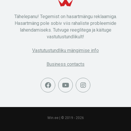
Tähelepanu! Tegemist on hasartmängu reklaamiga.
Hasartmäng pole sobiv viis rahaliste probleemide
lahendamiseks. Tutvuge reeglitega ja käituge
vastutustundlikult!
Vastutustundliku mängimise info
Business contacts
Win.ee | © 2019 - 2026