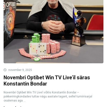
Avades Coolbet kasiinos konto, saad koheselt 10 tasuta spinni
mängus Coolbet Bonanza Super Scatter. Sissemakset pole vaja
teha!
KLIKI SIIN
, et avada koheselt tasuta konto.
KASUTAN SUPERPAKKUMIST
november 9, 2025
Novembri Optibet Win TV Live’il säras
Konstantin Bondar
Novembri Optibet Win TV Live’i võitis Konstantin Bondar –
pokkeriringkondades tuttav nägu aastate tagant, sellel turniirisarjal
osalemas aga ...