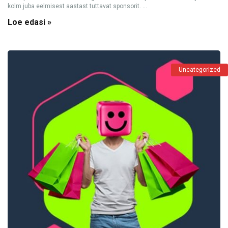
kolm juba eelmisest aastast tuttavat sponsorit. ...
Loe edasi »
Uncategorized