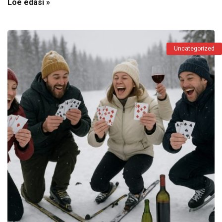
Loe edasi »
Uncategorized