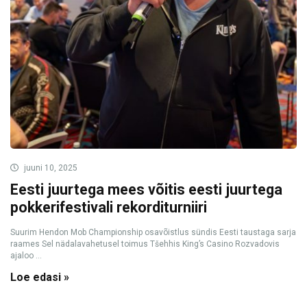
juuni 10, 2025
Eesti juurtega mees võitis eesti juurtega
pokkerifestivali rekorditurniiri
Suurim Hendon Mob Championship osavõistlus sündis Eesti taustaga sarja
raames Sel nädalavahetusel toimus Tšehhis King’s Casino Rozvadovis
ajaloo ...
Loe edasi »