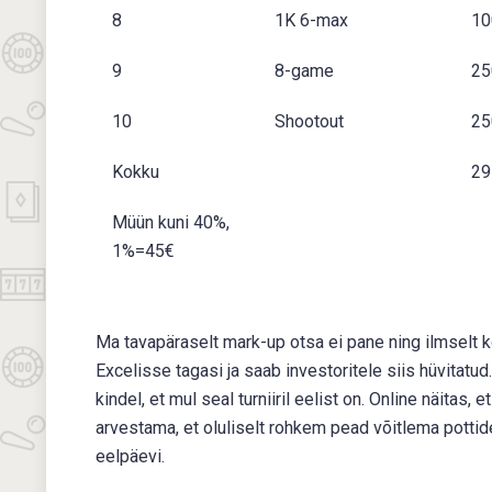
8
1K 6-max
10
9
8-game
25
10
Shootout
25
Kokku
29
Müün kuni 40%,
1%=45€
Ma tavapäraselt mark-up otsa ei pane ning ilmselt k
Excelisse tagasi ja saab investoritele siis hüvitatud. 
kindel, et mul seal turniiril eelist on. Online näitas, 
arvestama, et oluliselt rohkem pead võitlema pottide 
eelpäevi.