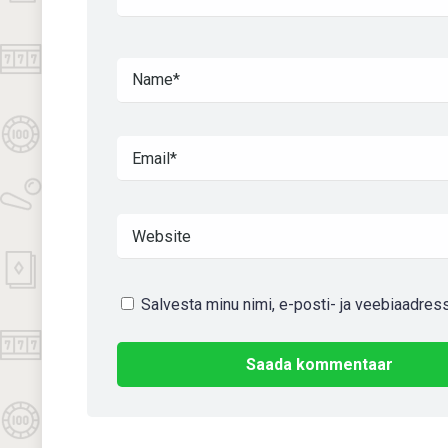
Salvesta minu nimi, e-posti- ja veebiaadre