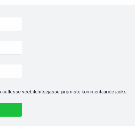
ss sellesse veebilehitsejasse järgmiste kommentaaride jaoks.