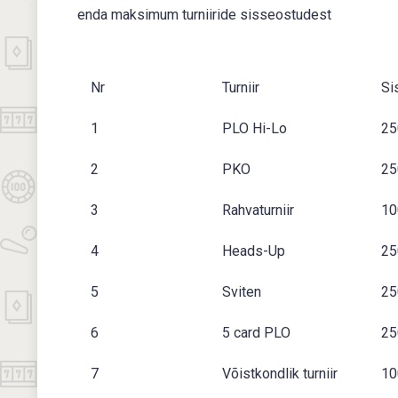
enda maksimum turniiride sisseostudest
Nr
Turniir
Si
1
PLO Hi-Lo
25
2
PKO
25
3
Rahvaturniir
10
4
Heads-Up
25
5
Sviten
25
6
5 card PLO
25
7
Võistkondlik turniir
10