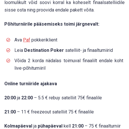
loomulikult võid soovi korral ka koheselt finaalsatelliidile
sisse osta ning proovida endale pakett võita.
Põhiturniirile pääsemiseks toimi järgnevalt:
Ava
Paf
pokkeriklient
Leia
Destination Poker
satelliit- ja finaalturniirid
Võida 2 korda nädalas toimuval finaalilt endale koht
live-põhiturniiril
Online turniiride ajakava
20:00
ja
22:00
– 5.5 € rebuy satelliit 75€ finaalile
21:00
– 11 € freezeout satelliit 75 € finaalile
Kolmapäeval
ja
pühapäeval
kell
21:00
– 75 € finaalturniir