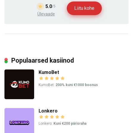
5.0
/5
Liitu kohe
Ülevaade
Populaarsed kasiinod
KumoBet
KumoBet:
200% kuni €1000 boonus
Lonkero
Lonkero:
Kuni €200 pärisraha