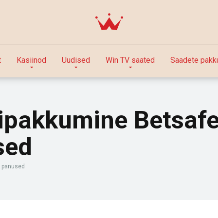
t
Kasiinod
Uudised
Win TV saated
Saadete pakk
ripakkumine Betsafe
sed
& panused