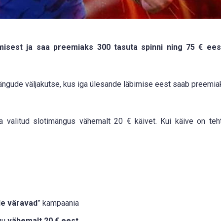
misest ja saa preemiaks 300 tasuta spinni ning 75 € ees
ngude väljakutse, kus iga ülesande läbimise eest saab preemia
ha valitud slotimängus vähemalt 20 € käivet. Kui käive on te
de väravad
” kampaania
ngu
vähemalt 20 € eest