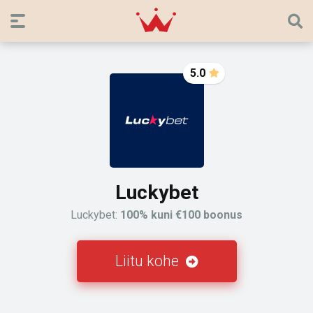
5.0
Luckybet
Luckybet:
100% kuni €100 boonus
Liitu kohe