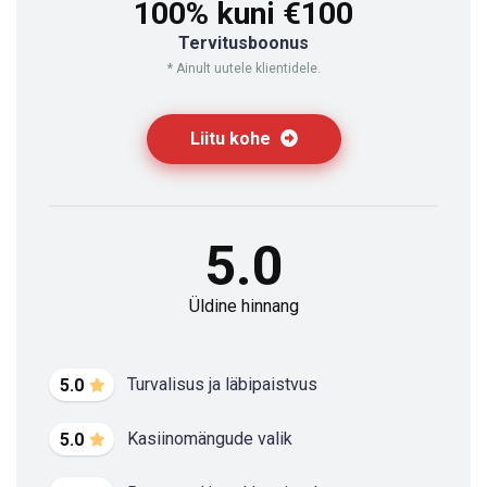
100% kuni €100
Tervitusboonus
* Ainult uutele klientidele.
Liitu kohe
5.0
Üldine hinnang
Turvalisus ja läbipaistvus
5.0
Kasiinomängude valik
5.0