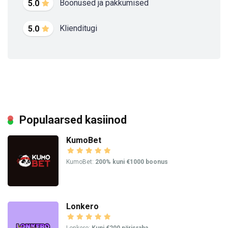
Boonused ja pakkumised
5.0
Klienditugi
5.0
Populaarsed kasiinod
KumoBet
KumoBet:
200% kuni €1000 boonus
Lonkero
Lonkero:
Kuni €200 pärisraha