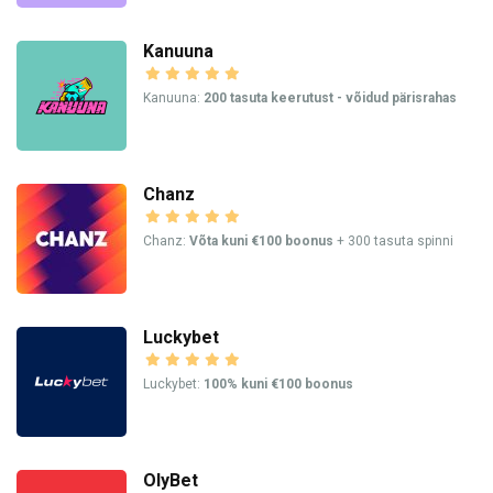
Kanuuna
Kanuuna:
200 tasuta keerutust - võidud pärisrahas
Chanz
Chanz:
Võta kuni €100 boonus
+ 300 tasuta spinni
Luckybet
Luckybet:
100% kuni €100 boonus
OlyBet