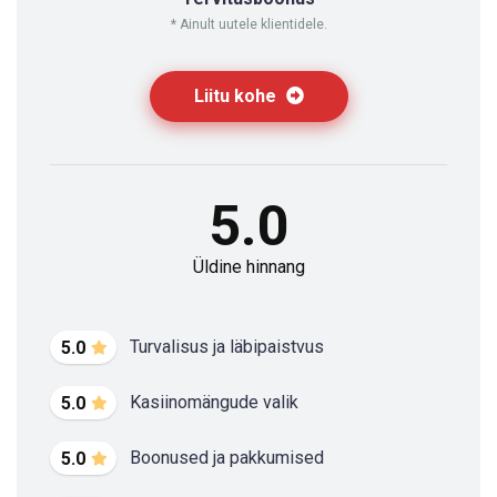
* Ainult uutele klientidele.
Liitu kohe
5.0
Üldine hinnang
Turvalisus ja läbipaistvus
5.0
Kasiinomängude valik
5.0
Boonused ja pakkumised
5.0