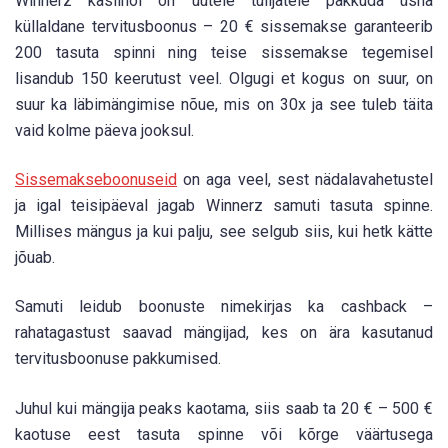
Winnerz kasiinol on uutele tulijatele pakkuda üsna
küllaldane tervitusboonus – 20 € sissemakse garanteerib
200 tasuta spinni ning teise sissemakse tegemisel
lisandub 150 keerutust veel. Olgugi et kogus on suur, on
suur ka läbimängimise nõue, mis on 30x ja see tuleb täita
vaid kolme päeva jooksul.
Sissemakseboonuseid
on aga veel, sest nädalavahetustel
ja igal teisipäeval jagab Winnerz samuti tasuta spinne.
Millises mängus ja kui palju, see selgub siis, kui hetk kätte
jõuab.
Samuti leidub boonuste nimekirjas ka cashback –
rahatagastust saavad mängijad, kes on ära kasutanud
tervitusboonuse pakkumised.
Juhul kui mängija peaks kaotama, siis saab ta 20 € – 500 €
kaotuse eest tasuta spinne või kõrge väärtusega