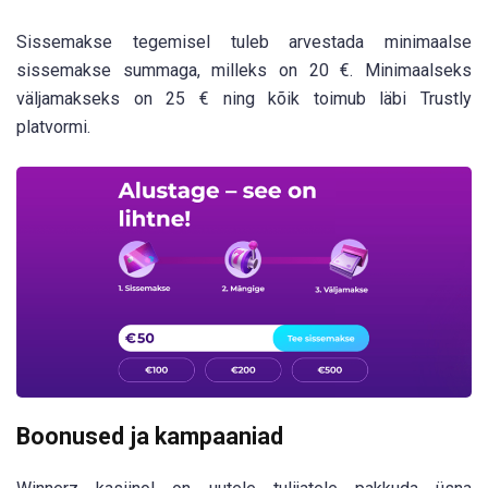
Sissemakse tegemisel tuleb arvestada minimaalse
sissemakse summaga, milleks on 20 €. Minimaalseks
väljamakseks on 25 € ning kõik toimub läbi Trustly
platvormi.
Boonused ja kampaaniad