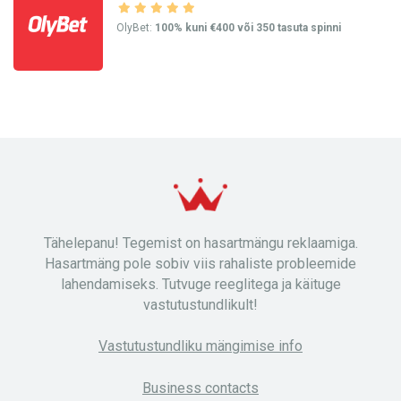
OlyBet:
100% kuni €400 või 350 tasuta spinni
Tähelepanu! Tegemist on hasartmängu reklaamiga.
Hasartmäng pole sobiv viis rahaliste probleemide
lahendamiseks. Tutvuge reeglitega ja käituge
vastutustundlikult!
Vastutustundliku mängimise info
Business contacts