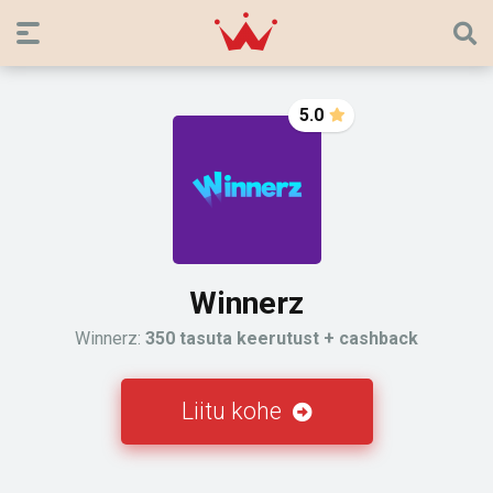
5.0
Winnerz
Winnerz:
350 tasuta keerutust + cashback
Liitu kohe