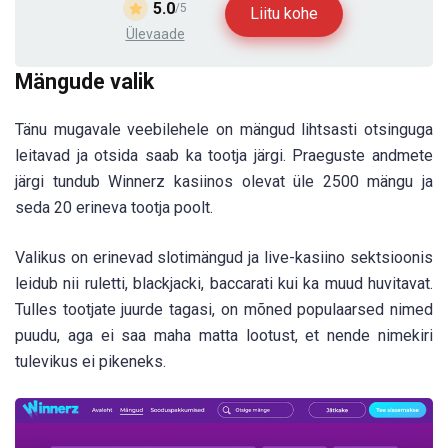
5.0
/5
Liitu kohe
Ülevaade
Mängude valik
Tänu mugavale veebilehele on mängud lihtsasti otsinguga
leitavad ja otsida saab ka tootja järgi. Praeguste andmete
järgi tundub Winnerz kasiinos olevat üle 2500 mängu ja
seda 20 erineva tootja poolt.
Valikus on erinevad slotimängud ja live-kasiino sektsioonis
leidub nii ruletti, blackjacki, baccarati kui ka muud huvitavat.
Tulles tootjate juurde tagasi, on mõned populaarsed nimed
puudu, aga ei saa maha matta lootust, et nende nimekiri
tulevikus ei pikeneks.