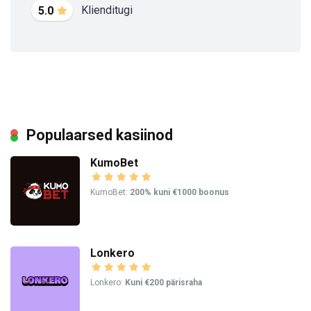
Klienditugi
5.0
Populaarsed kasiinod
KumoBet
KumoBet:
200% kuni €1000 boonus
Lonkero
Lonkero:
Kuni €200 pärisraha