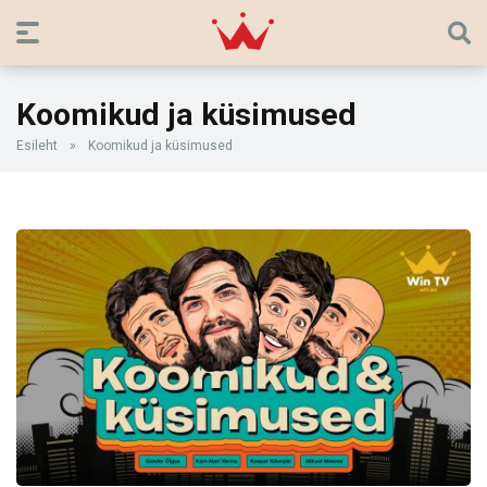
Koomikud ja küsimused
Esileht
»
Koomikud ja küsimused